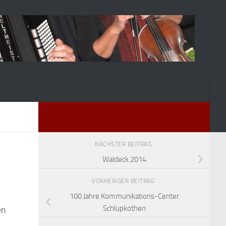
NÄCHSTER BEITRAG
Waldeck 2014
VORHERIGER BEITRAG
100 Jahre Kommunikations-Center
Schlupkothen
en