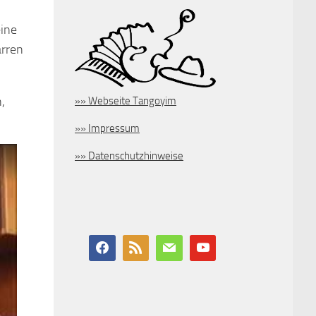
eine
arren
,
»» Webseite Tangoyim
»» Impressum
»» Datenschutzhinweise