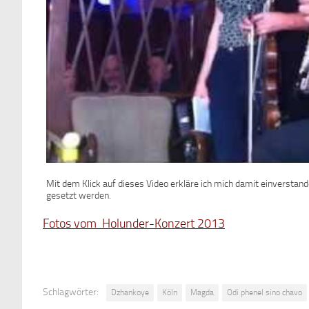
Mit dem Klick auf dieses Video erkläre ich mich damit einverstan
gesetzt werden.
Fotos vom Holunder-Konzert 2013
Schlagwörter:
Dzhankoye
Köln
Magda
Odi phenel sino chavo