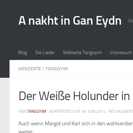
A nakht in Gan Eydn
Da
Blog
Die Lieder
Webseite Tangoyim
Impressum
KONZERTE
/
TANGOYIM
Der Weiße Holunder in
VON
TANGOYIM
· VERÖFFENTLICHT
16. JUNI 2014
· AKTUALISIER
Auch wenn Margot und Karl sich in den wohlverdi
weiter: