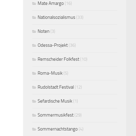
Mate Amargo
(16)
Nationalsozialismus
(33)
Noten
(3)
Odessa-Projekt
(36)
Remscheider Folkfest
(10)
Roma-Musik
(5)
Rudolstadt Festival
(12)
Sefardische Musik
(1)
Sommermusikfest
(29)
Sommernachtstango
(4)