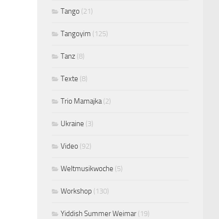
Tango
(21)
Tangoyim
(125)
Tanz
(8)
Texte
(8)
Trio Mamajka
(2)
Ukraine
(3)
Video
(92)
Weltmusikwoche
(5)
Workshop
(130)
Yiddish Summer Weimar
(19)