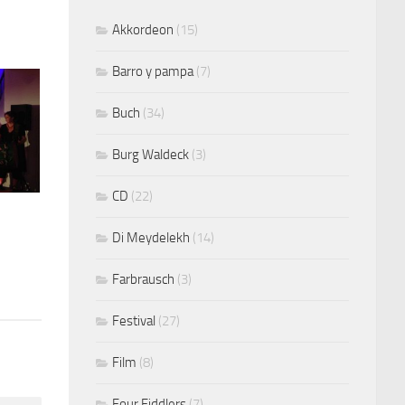
Akkordeon
(15)
Barro y pampa
(7)
Buch
(34)
Burg Waldeck
(3)
CD
(22)
Di Meydelekh
(14)
Farbrausch
(3)
Festival
(27)
Film
(8)
Four Fiddlers
(7)