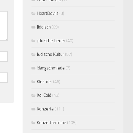
HeartDevils
(3)
Jiddisch
(69)
jiddische Lieder
(40)
Jüdische Kultur
(57)
klangschmiede
(7)
Klezmer
(46)
Kol Colé
(43)
Konzerte
(111)
Konzerttermine
(105)