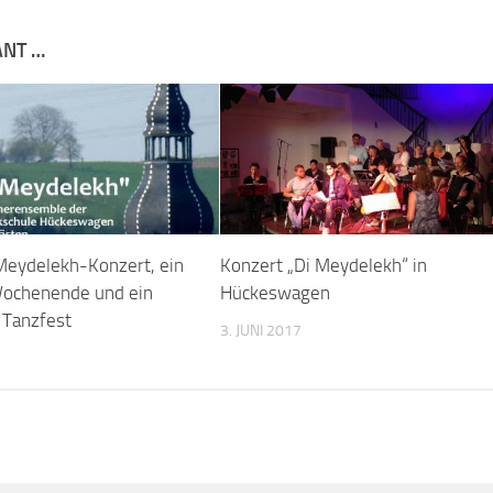
ANT …
 Meydelekh-Konzert, ein
Konzert „Di Meydelekh“ in
ochenende und ein
Hückeswagen
 Tanzfest
3. JUNI 2017