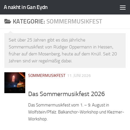
A nakht in Gan Eydn
KATEGORIE:
SOMMERMUSIKFEST
Seit über 25 Jahren gibt es das jährliche
Sommermusikfest von Rüdiger Oppermann in Hessen,
früher auf dem Mosenberg, heute auf dem Knüll. Seit 20
Jahren sind wir regelmäßig dabei.
SOMMERMUSIKFEST
11. JUNI 2026
Das Sommermusikfest 2026
Das Sommermusikfest vom 1. – 9. August in
Wolfstein/Pfalz. Balkanchor-Workshop und Klezmer-
Workshop.