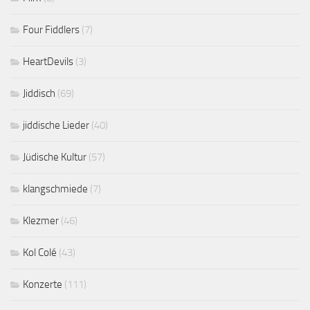
Four Fiddlers
(7)
HeartDevils
(3)
Jiddisch
(69)
jiddische Lieder
(40)
Jüdische Kultur
(57)
klangschmiede
(7)
Klezmer
(46)
Kol Colé
(43)
Konzerte
(111)