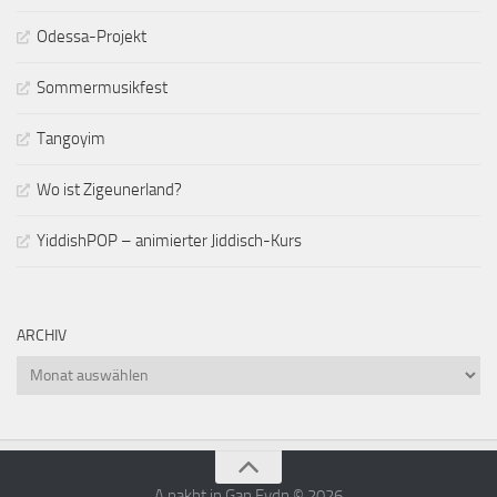
Odessa-Projekt
Sommermusikfest
Tangoyim
Wo ist Zigeunerland?
YiddishPOP – animierter Jiddisch-Kurs
ARCHIV
Archiv
A nakht in Gan Eydn © 2026