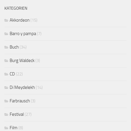
KATEGORIEN
Akkordeon
(15)
Barro y pampa
(7)
Buch
(34)
Burg Waldeck
(3)
CD
(22)
Di Meydelekh
(14)
Farbrausch
(3)
Festival
(27)
Film
(8)