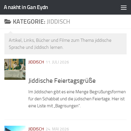
A nakht in Gan Eydn
KATEGORIE:
JIDDISCH
Artikel, Links, Bücher und Filme zum Thema jiddische
Sprache und Jiddisch lernen.
JIDDISCH
11. JULI 2026
Jiddische Feiertagsgrüße
Im Jiddischen gibt es eine Menge Begrüßungsformen
für den Schabbat und die jüdischen Feiertage. Hier ist
eine Liste mit „Bagrisungen“.
JIDDISCH
24. MAI 2026