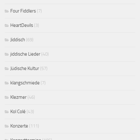
Four Fiddlers
(7)
HeartDevils
(3)
Jiddisch
(69)
jiddische Lieder
(40)
Jüdische Kultur
(57)
klangschmiede
(7)
Klezmer
(46)
Kol Colé
(43)
Konzerte
(111)