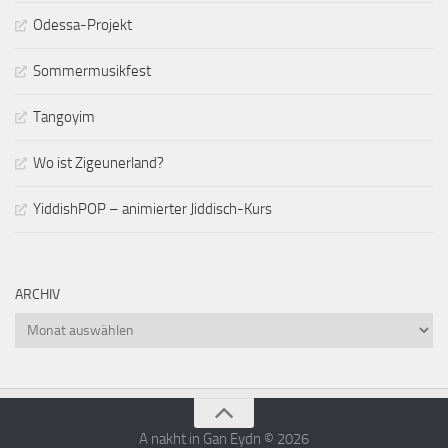
Odessa-Projekt
Sommermusikfest
Tangoyim
Wo ist Zigeunerland?
YiddishPOP – animierter Jiddisch-Kurs
ARCHIV
Archiv
A nakht in Gan Eydn © 2026