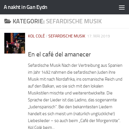
A nakht in Gan Eydn
KATEGORIE:
SEFARDISCHE MUSIK
KOL COLÉ
/
SEFARDISCHE MUSIK
17. MAI 2019
En el café del amanecer
Sefardische Musik Nach der Vertreibung aus Spanien
im Jahr 1492 nahmen die sefardischen Juden ihre
Musik mit nach Nordafrika, ins osmanische Reich und
auf den Balkan, wo sie sich mit den lokalen
Musikstilen mischte und weiterentwickelte. Die
Sprache der Lieder ist das Ladino, das sogenannte
„Judenspanisch“. Bei den bekanntesten Liedern
handelt es sich meist um (natürlich unglückliche!)
Liebeslieder – so auch beim „Café der Morgenröte“.
Kol Colé beim...