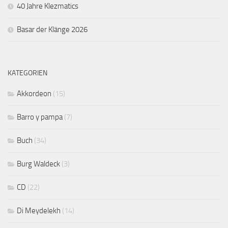
40 Jahre Klezmatics
Basar der Klänge 2026
KATEGORIEN
Akkordeon
(15)
Barro y pampa
(7)
Buch
(34)
Burg Waldeck
(3)
CD
(22)
Di Meydelekh
(14)