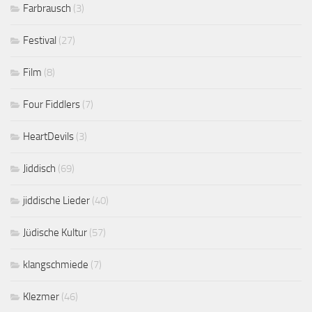
Farbrausch
(3)
Festival
(27)
Film
(8)
Four Fiddlers
(7)
HeartDevils
(3)
Jiddisch
(69)
jiddische Lieder
(40)
Jüdische Kultur
(57)
klangschmiede
(7)
Klezmer
(46)