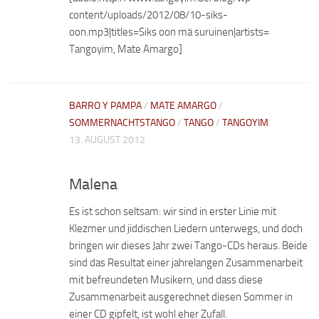
content/uploads/2012/08/10-siks-
oon.mp3|titles=Siks oon mä suruinen|artists=
Tangoyim, Mate Amargo]
BARRO Y PAMPA
/
MATE AMARGO
/
SOMMERNACHTSTANGO
/
TANGO
/
TANGOYIM
13. AUGUST 2012
Malena
Es ist schon seltsam: wir sind in erster Linie mit
Klezmer und jiddischen Liedern unterwegs, und doch
bringen wir dieses Jahr zwei Tango-CDs heraus. Beide
sind das Resultat einer jahrelangen Zusammenarbeit
mit befreundeten Musikern, und dass diese
Zusammenarbeit ausgerechnet diesen Sommer in
einer CD gipfelt, ist wohl eher Zufall.