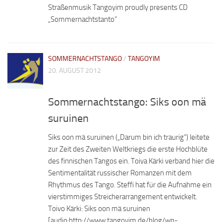
Straßenmusik Tangoyim proudly presents CD
„Sommernachtstanto“
SOMMERNACHTSTANGO
/
TANGOYIM
20. AUGUST 2012
Sommernachtstango: Siks oon mä
suruinen
Siks oon mä suruinen („Darum bin ich traurig“) leitete
zur Zeit des Zweiten Weltkriegs die erste Hochblüte
des finnischen Tangos ein. Toiva Kärki verband hier die
Sentimentalität russischer Romanzen mit dem
Rhythmus des Tango. Steffi hat für die Aufnahme ein
vierstimmiges Streicherarrangement entwickelt.
Toivo Kärki: Siks oon mä suruinen
[audio:http://www.tangoyim.de/blog/wp-