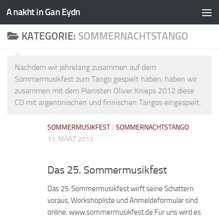
A nakht in Gan Eydn
KATEGORIE:
SOMMERNACHTSTANGO
Nachdem wir jahrelang zusammen auf dem
Sommermusikfest zum Tango gespielt haben, haben wir
zusammen mit dem Pianisten Oliver Knieps 2012 diese
CD mit argentinischen und finnischen Tangos eingespielt.
SOMMERMUSIKFEST
/
SOMMERNACHTSTANGO
11. MÄRZ 2013
Das 25. Sommermusikfest
Das 25. Sommermusikfest wirft seine Schattern
voraus, Workshopliste und Anmeldeformular sind
online: www.sommermusikfest.de Für uns wird es