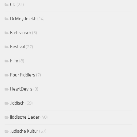
CD
(22)
Di Meydelekh
(14)
Farbrausch
(3)
Festival
(27)
Film
(8)
Four Fiddlers
(7)
HeartDevils
(3)
Jiddisch
(69)
jiddische Lieder
(40)
Jüdische Kultur
(57)