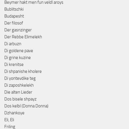
Beymer hakt men fun veldl aroys
Bublitschki
Budapesht
Der filosof
Der gasnzinger
Der Rebbe Elimelekh
Di arbuzn
Di goldene pave
Di grine kuzine
Di krenitse
Di shpanishe kholere
Di yontevdike teg
Di zaposhkelekh
Die alten Lieder
Dos bisele shpayz
Dos kelbl (Donna Donna)
Dzhankoye
Eli, Eli
Friling