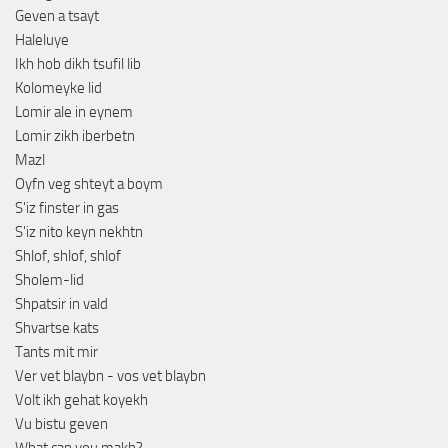
Geven a tsayt
Haleluye
Ikh hob dikh tsufil lib
Kolomeyke lid
Lomir ale in eynem
Lomir zikh iberbetn
Mazl
Oyfn veg shteyt a boym
S'iz finster in gas
S'iz nito keyn nekhtn
Shlof, shlof, shlof
Sholem-lid
Shpatsir in vald
Shvartse kats
Tants mit mir
Ver vet blaybn - vos vet blaybn
Volt ikh gehat koyekh
Vu bistu geven
What can you makh?