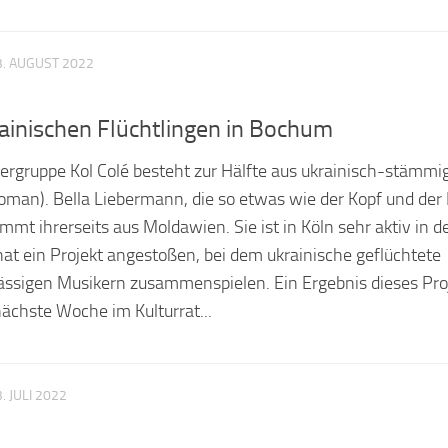
3. AUGUST 2022
rainischen Flüchtlingen in Bochum
ergruppe Kol Colé besteht zur Hälfte aus ukrainisch-stämmi
oman). Bella Liebermann, die so etwas wie der Kopf und der
ammt ihrerseits aus Moldawien. Sie ist in Köln sehr aktiv in d
 hat ein Projekt angestoßen, bei dem ukrainische geflüchtete
sässigen Musikern zusammenspielen. Ein Ergebnis dieses Pro
nächste Woche im Kulturrat...
. JULI 2022