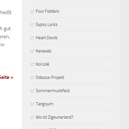
Four Fiddlers
 heißt
Gypsy Lyrics
h gut
eren,
Heart Devils
rin
Karawalz
Kol colé
eite »
Odessa-Projekt
Sommermusikfest
Tangoyim
Wo ist Zigeunerland?