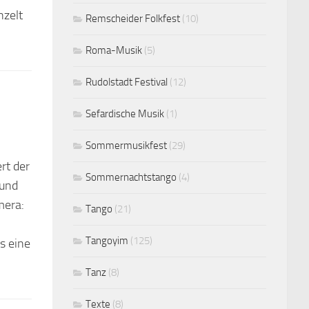
nzelt
Remscheider Folkfest
(10)
Roma-Musik
(5)
Rudolstadt Festival
(12)
Sefardische Musik
(1)
Sommermusikfest
(29)
rt der
Sommernachtstango
(4)
 und
mera:
Tango
(21)
Tangoyim
(125)
s eine
Tanz
(8)
Texte
(8)