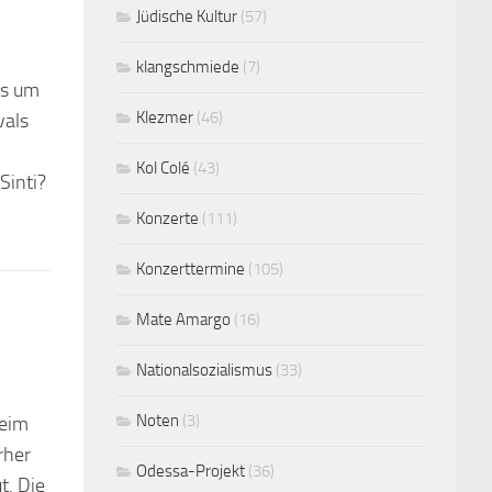
Jüdische Kultur
(57)
klangschmiede
(7)
es um
Klezmer
(46)
vals
Kol Colé
(43)
Sinti?
Konzerte
(111)
Konzerttermine
(105)
Mate Amargo
(16)
Nationalsozialismus
(33)
Noten
(3)
beim
rher
Odessa-Projekt
(36)
t. Die