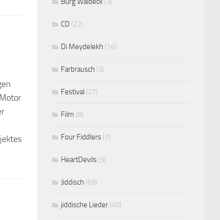
Burg Waldeck
(3)
CD
(22)
Di Meydelekh
(14)
Farbrausch
(3)
gen
Festival
(27)
 Motor
er
Film
(8)
Four Fiddlers
(7)
jektes
HeartDevils
(3)
Jiddisch
(69)
jiddische Lieder
(40)