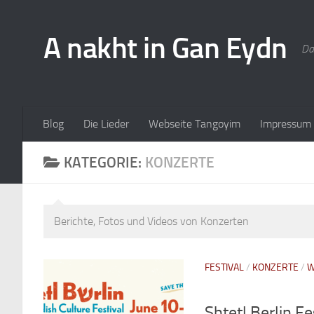
A nakht in Gan Eydn
Da
Blog
Die Lieder
Webseite Tangoyim
Impressum
KATEGORIE:
KONZERTE
Berichte, Fotos und Videos von Konzerten
FESTIVAL
/
KONZERTE
/
W
Shtetl Berlin F