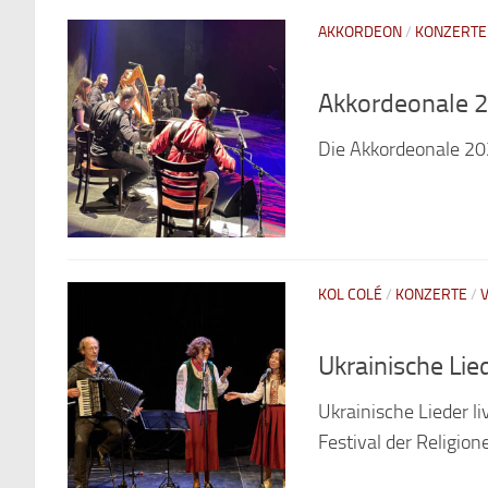
AKKORDEON
/
KONZERTE
Akkordeonale 
Die Akkordeonale 202
KOL COLÉ
/
KONZERTE
/
Ukrainische Lie
Ukrainische Lieder l
Festival der Religio