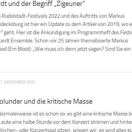
t und der Begriff „Zigeuner“
 Rudolstadt-Festivals 2022 und des Auftritts von Markus
idecksburg ist hier ein Update zu dem Artikel von 2019, wo 
r“ geht. Hier ist die Ankündigung im Programmheft des Festi
hardt Ensemble. Schon vor 25 Jahren thematisierte Markus
ed (Em Bloot): „Wie muss ich denn jetzt sagen? Sind Sie ein 
27. NOVEMBER 2021
olunder und die kritische Masse
Normalerweise ist es schon so: es gibt eine kritische Masse 
Leute eine halbe Stunde vor dem Konzert strömen und hinte
irchen- oder Konzertsaal sitzen, wissen wir, es wird alles gu