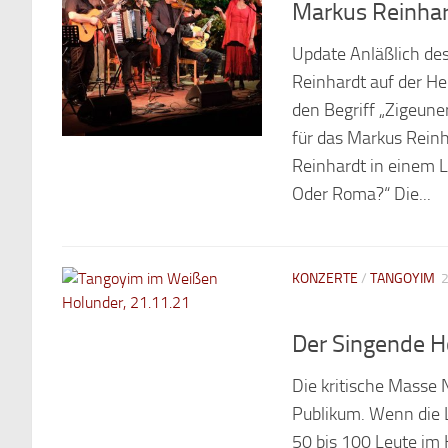
Markus Reinhard
Update Anläßlich des
Reinhardt auf der He
den Begriff „Zigeune
für das Markus Rein
Reinhardt in einem Li
Oder Roma?“ Die...
KONZERTE
/
TANGOYIM
Der Singende H
Die kritische Masse 
Publikum. Wenn die 
50 bis 100 Leute im K