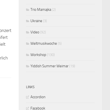
Trio Mamajka
(2)
Ukraine
(3)
konzert
Video
(92)
ifert
Weltmusikwoche
(5)
elt
Workshop
(130)
rlich
Yiddish Summer Weimar
(19)
LINKS
Accordion
Facebook