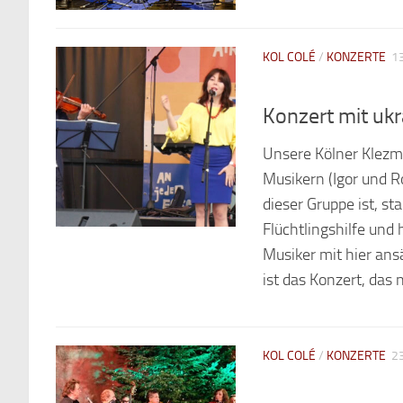
KOL COLÉ
/
KONZERTE
1
Konzert mit uk
Unsere Kölner Klezm
Musikern (Igor und R
dieser Gruppe ist, st
Flüchtlingshilfe und
Musiker mit hier an
ist das Konzert, das 
KOL COLÉ
/
KONZERTE
23