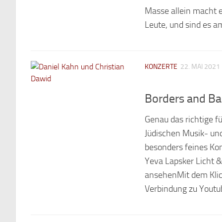
Masse allein macht e
Leute, und sind es am
KONZERTE
22. MAI 2021
Borders and Ba
Genau das richtige f
Jüdischen Musik- un
besonders feines Kon
Yeva Lapsker Licht 
ansehenMit dem Klick
Verbindung zu Youtub