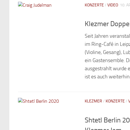
KONZERTE
/
VIDEO
10. A
Klezmer Doppel
Seit Jahren veransta
im Ring-Café in Leipz
(Violine, Gesang), L
ein Gastensemble. Die
ausgestrahlt wurde e
ist es auch weiterhin 
KLEZMER
/
KONZERTE
/
Shtetl Berlin 2