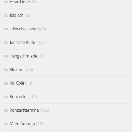
HeartDevils
(3)
Jiddisch
(69)
jiddische Lieder
(40)
Jüdische Kultur
(57)
klangschmiede
(7)
Klezmer
(46)
Kol Colé
(43)
Konzerte
(111)
Konzerttermine
(105)
Mate Amargo
(16)