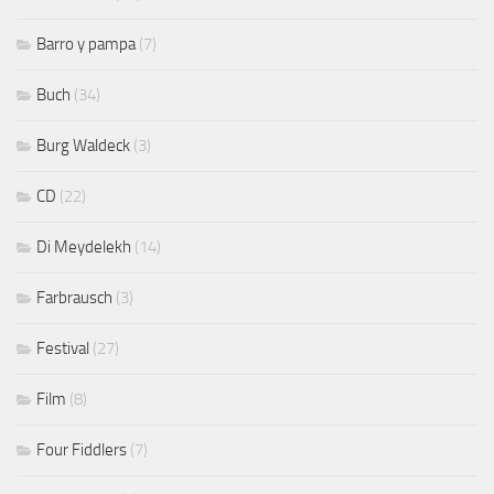
Barro y pampa
(7)
Buch
(34)
Burg Waldeck
(3)
CD
(22)
Di Meydelekh
(14)
Farbrausch
(3)
Festival
(27)
Film
(8)
Four Fiddlers
(7)