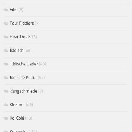
Film
(8)
Four Fiddlers
(7)
HeartDevils
(3)
Jiddisch
(69)
jiddische Lieder
(40)
Jüdische Kultur
(57)
klangschmiede
(7)
Klezmer
(46)
Kol Colé
(43)
Konzerte
(111)