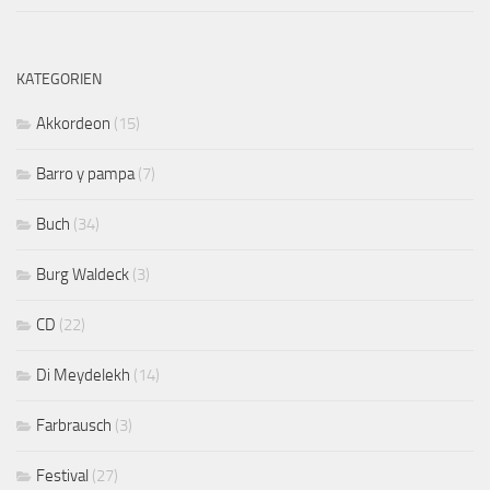
KATEGORIEN
Akkordeon
(15)
Barro y pampa
(7)
Buch
(34)
Burg Waldeck
(3)
CD
(22)
Di Meydelekh
(14)
Farbrausch
(3)
Festival
(27)