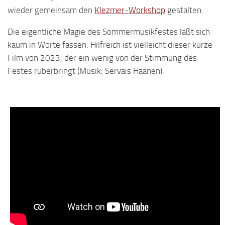
wieder gemeinsam den
Klezmer-Workshop
gestalten.
Die eigentliche Magie des Sommermusikfestes läßt sich
kaum in Worte fassen. Hilfreich ist vielleicht dieser kurze
Film von 2023, der ein wenig von der Stimmung des
Festes rüberbringt (Musik: Servais Haanen).