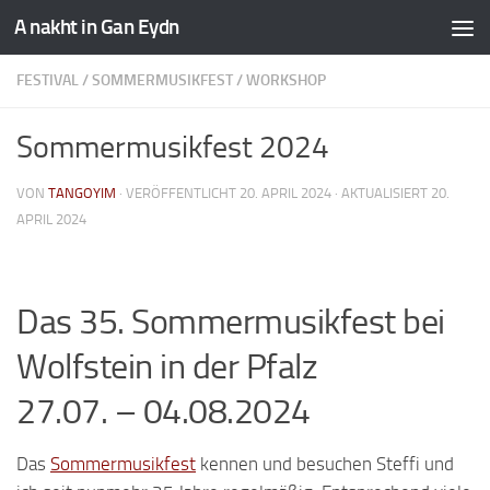
A nakht in Gan Eydn
FESTIVAL
/
SOMMERMUSIKFEST
/
WORKSHOP
Sommermusikfest 2024
VON
TANGOYIM
· VERÖFFENTLICHT
20. APRIL 2024
· AKTUALISIERT
20.
APRIL 2024
Das 35. Sommermusikfest bei
Wolfstein in der Pfalz
27.07. – 04.08.2024
Das
Sommermusikfest
kennen und besuchen Steffi und