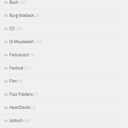
Buch
(34)
Burg Waldeck
(3)
CD
(22)
Di Meydelekh
(14)
Farbrausch
(3)
Festival
(27)
Film
(8)
Four Fiddlers
(7)
HeartDevils
(3)
Jiddisch
(69)