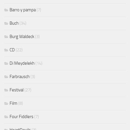
Barro y pampa
(7)
Buch
(34)
Burg Waldeck
(3)
CD
(22)
Di Meydelekh
(14)
Farbrausch
(3)
Festival
(27)
Film
(8)
Four Fiddlers
(7)
HeartDevils
(3)