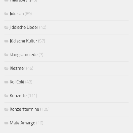
Jiddisch
(69)
jiddische Lieder
(40)
Jüdische Kultur
(57)
klangschmiede
(7)
Klezmer
(46)
Kol Colé
(43)
Konzerte
(111)
Konzerttermine
(105)
Mate Amargo
(16)