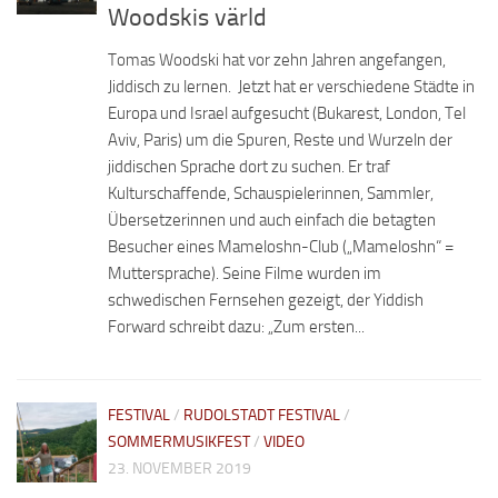
Woodskis värld
Tomas Woodski hat vor zehn Jahren angefangen,
Jiddisch zu lernen. Jetzt hat er verschiedene Städte in
Europa und Israel aufgesucht (Bukarest, London, Tel
Aviv, Paris) um die Spuren, Reste und Wurzeln der
jiddischen Sprache dort zu suchen. Er traf
Kulturschaffende, Schauspielerinnen, Sammler,
Übersetzerinnen und auch einfach die betagten
Besucher eines Mameloshn-Club („Mameloshn“ =
Muttersprache). Seine Filme wurden im
schwedischen Fernsehen gezeigt, der Yiddish
Forward schreibt dazu: „Zum ersten...
FESTIVAL
/
RUDOLSTADT FESTIVAL
/
SOMMERMUSIKFEST
/
VIDEO
23. NOVEMBER 2019