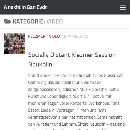
A nakht in Gan Eydn
KATEGORIE:
VIDEO
KLEZMER
/
VIDEO
18. APRIL 2020
Socially Distant Klezmer Session
Neukölln
Shtetl Neukölln – das ist Berlins jährliches Grassroots
Gathering, das die Vitalität und Vielfalt der
zeitgenössischen jiddischen Musik, Sprache, Kultur,
Kunst und Lebendigkeit feiert. Ein Festival mit
mehreren Tagen voller Konzerte, Workshops, Tanz,
Essen, Liedern, Vorträgen, Filmen und Jams,
veranstaltet von einer internationalen Gemeinschaft
von Künstlern und Lehrern.​ Shtetl Neukölln – das sind