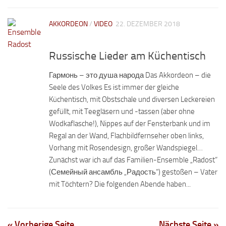
AKKORDEON
/
VIDEO
22. DEZEMBER 2018
Russische Lieder am Küchentisch
Гармонь – это душа народа Das Akkordeon – die
Seele des Volkes Es ist immer der gleiche
Küchentisch, mit Obstschale und diversen Leckereien
gefüllt, mit Teegläsern und -tassen (aber ohne
Wodkaflasche!), Nippes auf der Fensterbank und im
Regal an der Wand, Flachbildfernseher oben links,
Vorhang mit Rosendesign, großer Wandspiegel…
Zunächst war ich auf das Familien-Ensemble „Radost“
(Семейный ансамбль „Радость“) gestoßen – Vater
mit Töchtern? Die folgenden Abende haben...
« Vorherige Seite
Nächste Seite »