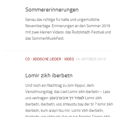
Sommererinnerungen
Genau das richtige für kalte und ungemütliche
Novembertage: Erinnerungen an den Sommer 2019
mit zwei kleinen Videos: das Rudolstadt-Festival und
das SommerMusikFest.
CD
/
JIDDISCHE LIEDER
/
VIDEO
19. OKTOBER 2019
Lomir zikh iberbetn
Und noch ein Nachtrag zu Jom Kippur, dem
Versöhnungstag: das Lied Lomir zikh ibertetn – Lass
uns vertragen: לאָמיר זיך איבערבעטן Lomir zikh
iberbetn, iberbetn, vos shteystu bay der tir ? lomir zikh
iberbetn, kum arayn tsu mir. Lomir zikh iberbetn,
iberbetn, vos shteystu bay mayn fenster ? lomir zikh