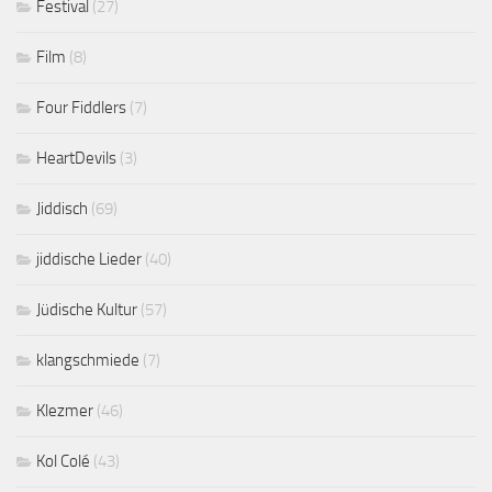
Festival
(27)
Film
(8)
Four Fiddlers
(7)
HeartDevils
(3)
Jiddisch
(69)
jiddische Lieder
(40)
Jüdische Kultur
(57)
klangschmiede
(7)
Klezmer
(46)
Kol Colé
(43)