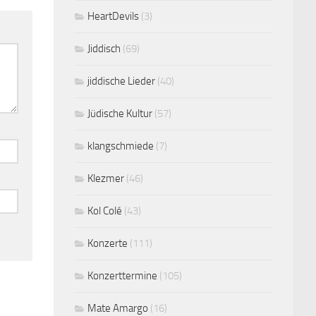
HeartDevils
(3)
Jiddisch
(69)
jiddische Lieder
(40)
Jüdische Kultur
(57)
klangschmiede
(7)
Klezmer
(46)
Kol Colé
(43)
Konzerte
(111)
Konzerttermine
(105)
Mate Amargo
(16)