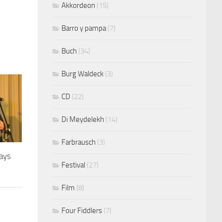
Akkordeon
(15)
Barro y pampa
(7)
Buch
(34)
Burg Waldeck
(3)
CD
(22)
Di Meydelekh
(14)
Farbrausch
(3)
ays
Festival
(27)
Film
(8)
Four Fiddlers
(7)