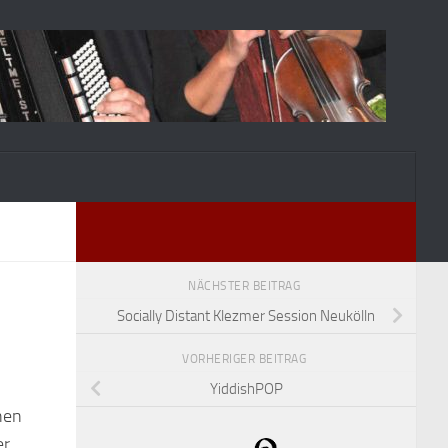
NÄCHSTER BEITRAG
Socially Distant Klezmer Session Neukölln
VORHERIGER BEITRAG
YiddishPOP
hen
er