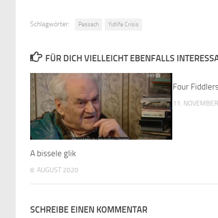
Schlagwörter:
Pessach
Yidlife Crisis
FÜR DICH VIELLEICHT EBENFALLS INTERESS
Four Fiddler
11. NOVEMBER
A bissele glik
8. AUGUST 2020
SCHREIBE EINEN KOMMENTAR