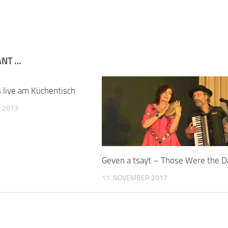
ANT …
s live am Küchentisch
 2013
Geven a tsayt – Those Were the D
11. NOVEMBER 2017