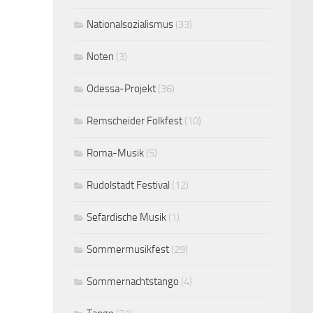
Nationalsozialismus
(33)
Noten
(3)
Odessa-Projekt
(36)
Remscheider Folkfest
(10)
Roma-Musik
(5)
Rudolstadt Festival
(12)
Sefardische Musik
(1)
Sommermusikfest
(29)
Sommernachtstango
(4)