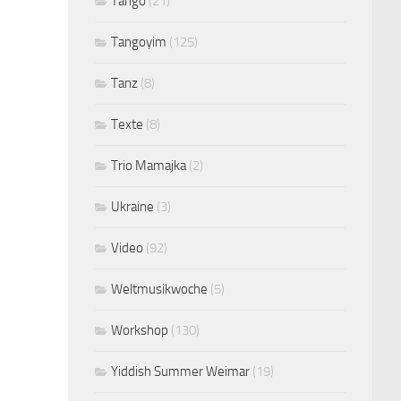
Tango
(21)
Tangoyim
(125)
Tanz
(8)
Texte
(8)
Trio Mamajka
(2)
Ukraine
(3)
Video
(92)
Weltmusikwoche
(5)
Workshop
(130)
Yiddish Summer Weimar
(19)