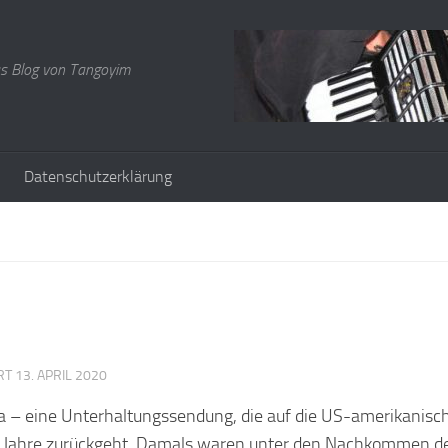
s Blog von Tangoyim
Datenschutzerklärung
ERT
13. APRIL 2020
ia – eine
Unterhaltungssendung, die auf die US-amerikanisc
Jahre zurückgeht. Damals waren unter den Nachkommen d