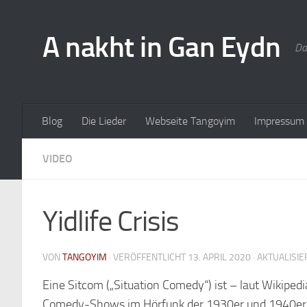
A nakht in Gan Eydn
Da
Blog
Die Lieder
Webseite Tangoyim
Impressum
VIDEO
Yidlife Crisis
VON
TANGOYIM
· VERÖFFENTLICHT
13. APRIL 2020
· AKTUALISI
Eine Sitcom („Situation Comedy“) ist – laut Wikiped
Comedy-Shows im Hörfunk der 1930er und 1940er 