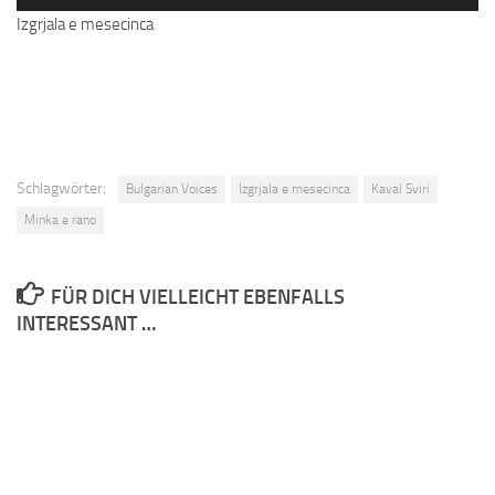
Izgrjala e mesecinca
Schlagwörter:
Bulgarian Voices
Izgrjala e mesecinca
Kaval Sviri
Minka e rano
FÜR DICH VIELLEICHT EBENFALLS
INTERESSANT …