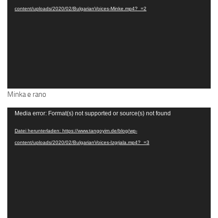
content/uploads/2020/02/BulgarianVoices-Minke.mp4?_=2
Minka e rano
Video-
Media error: Format(s) not supported or source(s) not found
Player
Datei herunterladen: https://www.tangoyim.de/blog/wp-
content/uploads/2020/02/BulgarianVoices-Izgrjala.mp4?_=3