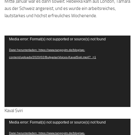
Mitte Januar war es dann soweit. Rebekka kam aus London, Tamara
aus der Schweiz angereist, und es wurde ein arbeitsreiches,
lautstarkes und höchst erfreuliches Wochenende.
Video-
Media error: Format(s) not supported or source(s) not found
Player
Datei herunterladen: https://www.tangoyim.de/blog/wp-
content/uploads/2020/02/BulgarianVoices-KavalSviri.mp4?_=1
Kaval Sviri
Video-
Media error: Format(s) not supported or source(s) not found
Player
Datei herunterladen: https://www.tangoyim.de/blog/wp-