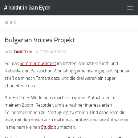
A nakht in Gan Eydn
VIDEO
Bulgarian Voices Projekt
VON
TANGOYIM
·
8. FEBRUAR 2020
Für das
Sommermusikfest
im letzten Jahr hatten Steffi und
Rebekka den Balkanchor-Workshop gemeinsam geplant. Spontan
stieß dann noch Tamara dazu und die drei waren ein super
Chorleiter-Team.
Am Ende des Workshops mache ich immer Aufnahmen mit
meinem Zoom-Recorder, um sie nachher interessierten
Teilnehmerinnnen zur Verfügung zu stellen. Und dabei kam die
Idee, mit den dreien auch mal etwas professionellere Aufnahmen
in meinem kleinen
Studio
zu machen.