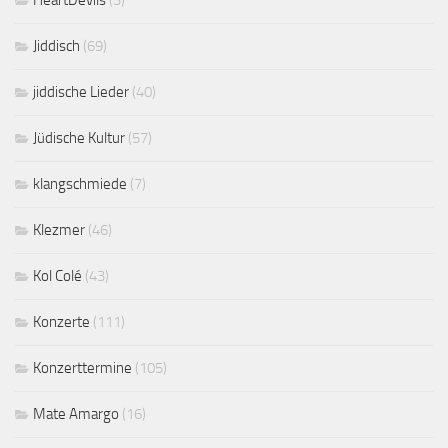
HeartDevils
(3)
Jiddisch
(69)
jiddische Lieder
(40)
Jüdische Kultur
(57)
klangschmiede
(7)
Klezmer
(46)
Kol Colé
(43)
Konzerte
(111)
Konzerttermine
(105)
Mate Amargo
(16)