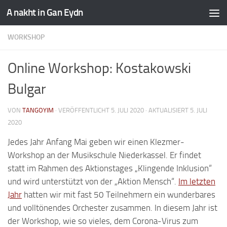
A nakht in Gan Eydn
WORKSHOP
Online Workshop: Kostakowski
Bulgar
VON
TANGOYIM
· VERÖFFENTLICHT
5. JULI 2020
· AKTUALISIERT
5. JULI
2020
Jedes Jahr Anfang Mai geben wir einen Klezmer-
Workshop an der Musikschule Niederkassel. Er findet
statt im Rahmen des Aktionstages „Klingende Inklusion“
und wird unterstützt von der „Aktion Mensch“.
Im letzten
Jahr
hatten wir mit fast 50 Teilnehmern ein wunderbares
und volltönendes Orchester zusammen. In diesem Jahr ist
der Workshop, wie so vieles, dem Corona-Virus zum