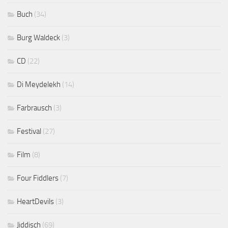
Buch
(34)
Burg Waldeck
(3)
CD
(22)
Di Meydelekh
(14)
Farbrausch
(3)
Festival
(27)
Film
(8)
Four Fiddlers
(7)
HeartDevils
(3)
Jiddisch
(69)