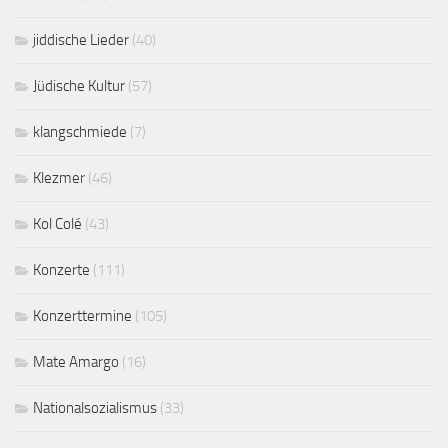
jiddische Lieder
(40)
Jüdische Kultur
(57)
klangschmiede
(7)
Klezmer
(46)
Kol Colé
(43)
Konzerte
(111)
Konzerttermine
(105)
Mate Amargo
(16)
Nationalsozialismus
(33)