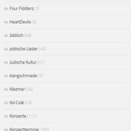
Four Fiddlers
(7)
HeartDevils
(3)
Jiddisch
(69)
jiddische Lieder
(40)
Jüdische Kultur
(57)
klangschmiede
(7)
Klezmer
(46)
Kol Colé
(43)
Konzerte
(111)
Konzerttermine
(105)