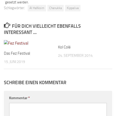
gesetzt werden.
Schlagwörter:
Al HaNisim
Chanukka
Kippalive
FÜR DICH VIELLEICHT EBENFALLS
INTERESSANT …
Kol Colé
Das Fez Festival
24. SEPTEMBER 2014
15. JUNI 2019
SCHREIBE EINEN KOMMENTAR
Kommentar
*