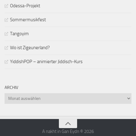
Odessa-Projekt
Sommermusikfest
Tangoyim
Wo ist Zigeunerland?
YiddishPOP – animierter Jiddisch-Kurs
ARCHIV
Archiv
A nakht in Gan Eydn © 2026