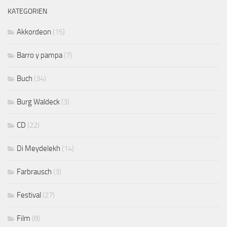
KATEGORIEN
Akkordeon
(15)
Barro y pampa
(7)
Buch
(34)
Burg Waldeck
(3)
CD
(22)
Di Meydelekh
(14)
Farbrausch
(3)
Festival
(27)
Film
(8)