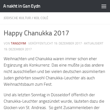
A nakht in Gan Eydn
JÜDISCHE KULTUR
/
KOL COLÉ
Happy Chanukka 2017
VON
TANGOYIM
· VERÖFFENTLICHT
19. DEZEMBER 2017
· AKTUALISIERT
19. DEZEMBER 2017
Weihnachten und Chanukka waren immer schon eher
Ergänzung als Konkurrenz. Das eine mußte ja das andere
nicht ausschließen und bei vielen deutschen assimilierten
Juden gehörten sowohl Chanukka-Leuchter als auch
Weihnachtsbaum zum Fest.
Und als letzten Sonntag in Düsseldorf öffentlich der
Chanukka-Leuchter angezündet wurde, läuteten dazu die
Glocken von St. Andreas. So geht Zusammenleben der