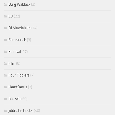
Burg Waldeck
(3)
CD
(22)
Di Meydelekh
(14)
Farbrausch
(3)
Festival
(27)
Film
(8)
Four Fiddlers
(7)
HeartDevils
(3)
Jiddisch
(69)
jiddische Lieder
(40)