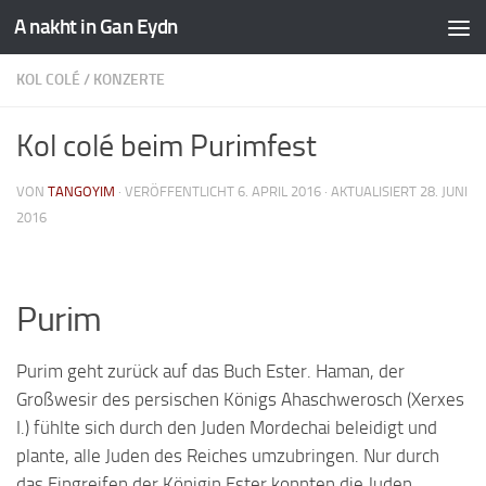
A nakht in Gan Eydn
KOL COLÉ
/
KONZERTE
Kol colé beim Purimfest
VON
TANGOYIM
· VERÖFFENTLICHT
6. APRIL 2016
· AKTUALISIERT
28. JUNI
2016
Purim
Purim geht zurück auf das Buch Ester. Haman, der
Großwesir des persischen Königs Ahaschwerosch (Xerxes
I.) fühlte sich durch den Juden Mordechai beleidigt und
plante, alle Juden des Reiches umzubringen. Nur durch
das Eingreifen der Königin Ester konnten die Juden