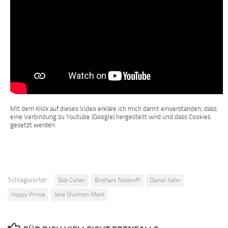
Mit dem Klick auf dieses Video erkläre ich mich damit einverstanden, dass
eine Verbindung zu Youtube (Google) hergestellt wird und dass Cookies
gesetzt werden.
Schlagwörter:
Bob Cohen
Brothers Nazaroff
Daniel Kahn
Happy Prince
Jake Shulman-Ment