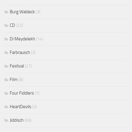
Burg Waldeck
(3)
CD
(22)
Di Meydelekh
(14)
Farbrausch
(3)
Festival
(27)
Film
(8)
Four Fiddlers
(7)
HeartDevils
(3)
Jiddisch
(69)