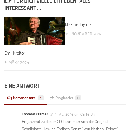
FÜR DICH VIELLEICHT EBENFALLS
INTERESSANT …
klezmerlog.de
19. NOVEMBER 2014
Emil Kroitor
9. MÄRZ 2024
EINE ANTWORT
Kommentare
1
Pingbacks
0
Thomas Kramer
4. Mai 2016 um 08:16 Uhr
Ergänzend zu dieser CD kann man sich die Original-
Schallplatte „Jewish Freilach Songs“ von Nathan „Prince“