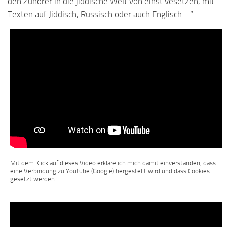
den Zuhörer in die jiddische Welt von einst vesetzen, mit
Texten auf Jiddisch, Russisch oder auch Englisch….“
Mit dem Klick auf dieses Video erkläre ich mich damit einverstanden, dass
eine Verbindung zu Youtube (Google) hergestellt wird und dass Cookies
gesetzt werden.