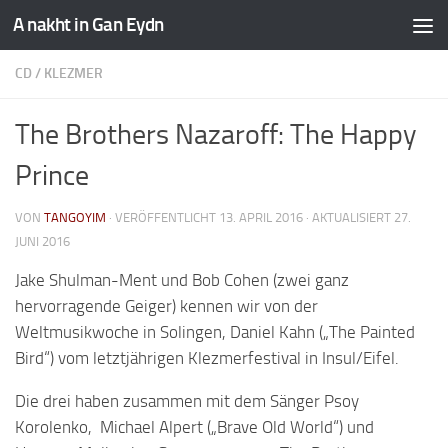
A nakht in Gan Eydn
CD
/
KLEZMER
The Brothers Nazaroff: The Happy
Prince
VON
TANGOYIM
· VERÖFFENTLICHT
13. APRIL 2016
· AKTUALISIERT
27.
JUNI 2016
Jake Shulman-Ment und Bob Cohen (zwei ganz
hervorragende Geiger) kennen wir von der
Weltmusikwoche in Solingen, Daniel Kahn („The Painted
Bird“) vom letztjährigen Klezmerfestival in Insul/Eifel.
Die drei haben zusammen mit dem Sänger Psoy
Korolenko, Michael Alpert („Brave Old World“) und