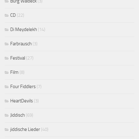
Burg Waldeck
(3)
CD
(22)
Di Meydelekh
(14)
Farbrausch
(3)
Festival
(27)
Film
(8)
Four Fiddlers
(7)
HeartDevils
(3)
Jiddisch
(69)
jiddische Lieder
(40)