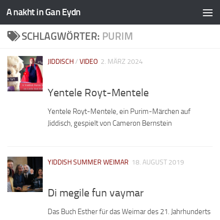
A nakht in Gan Eydn
SCHLAGWÖRTER:
PURIM
JIDDISCH
/
VIDEO
2. MÄRZ 2024
Yentele Royt-Mentele
Yentele Royt-Mentele, ein Purim-Märchen auf
Jiddisch, gespielt von Cameron Bernstein
YIDDISH SUMMER WEIMAR
18. AUGUST 2019
Di megile fun vaymar
Das Buch Esther für das Weimar des 21. Jahrhunderts