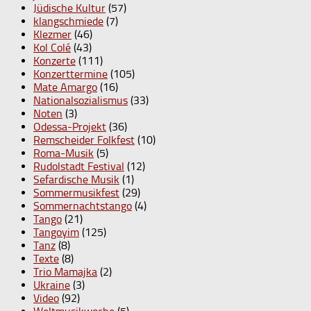
Jüdische Kultur
(57)
klangschmiede
(7)
Klezmer
(46)
Kol Colé
(43)
Konzerte
(111)
Konzerttermine
(105)
Mate Amargo
(16)
Nationalsozialismus
(33)
Noten
(3)
Odessa-Projekt
(36)
Remscheider Folkfest
(10)
Roma-Musik
(5)
Rudolstadt Festival
(12)
Sefardische Musik
(1)
Sommermusikfest
(29)
Sommernachtstango
(4)
Tango
(21)
Tangoyim
(125)
Tanz
(8)
Texte
(8)
Trio Mamajka
(2)
Ukraine
(3)
Video
(92)