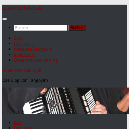
A nakht in Gan Eydn
Suchen
nach:
Blog
Die Lieder
Webseite Tangoyim
Impressum
Datenschutzerklärung
A nakht in Gan Eydn
Das Blog von Tangoyim
Blog
Die Lieder