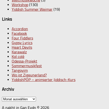
Weltmusikwoche
(5)
Workshop
(130)
Yiddish Summer Weimar
(19)
Links
Accordion
Facebook
Four Fiddlers
Gypsy Lyrics
Heart Devils
Karawalz
Kol colé
Odessa-Projekt
Sommermusikfest
Tangoyim
Wo ist Zigeunerland?
YiddishPOP – animierter Jiddisch-Kurs
Archiv
Archiv
A nakht in Gan Eydn © 2026