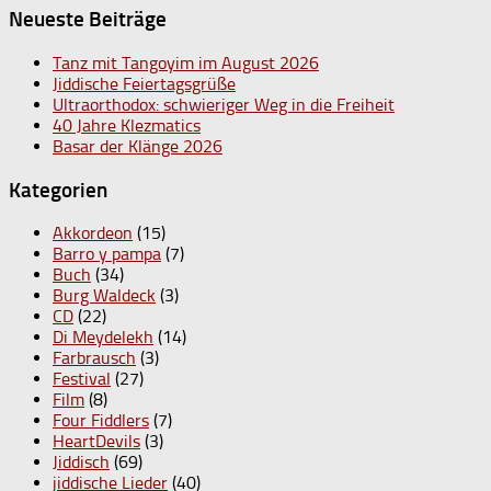
Neueste Beiträge
Tanz mit Tangoyim im August 2026
Jiddische Feiertagsgrüße
Ultraorthodox: schwieriger Weg in die Freiheit
40 Jahre Klezmatics
Basar der Klänge 2026
Kategorien
Akkordeon
(15)
Barro y pampa
(7)
Buch
(34)
Burg Waldeck
(3)
CD
(22)
Di Meydelekh
(14)
Farbrausch
(3)
Festival
(27)
Film
(8)
Four Fiddlers
(7)
HeartDevils
(3)
Jiddisch
(69)
jiddische Lieder
(40)