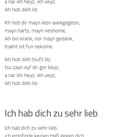
a nar ikh heyz, ikh veyz,
ikh hob dikh lib.
Kh´hob dir mayn lebn avekgegebn,
mayn harts, mayn neshome,
ikh bin krank, nor mayn gedank,
trakht nit fun nekome.
Ikh hob dikh tsufil lib,
tsu zayn oyf dir gor beyz,
a nar ikh heyz, ikh veyz,
ikh hob dikh lib.
Ich hab dich zu sehr lieb
Ich hab dich zu sehr lieb,
ich empfinde keinen Haß gegen dich,