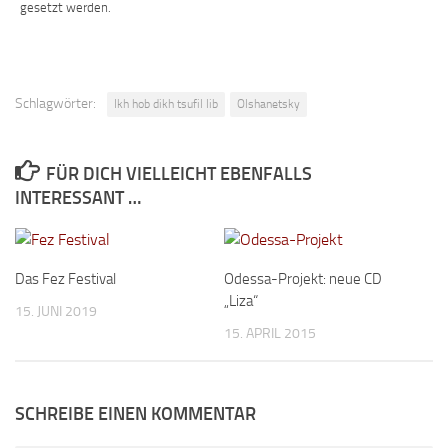
gesetzt werden.
Schlagwörter:
Ikh hob dikh tsufil lib
Olshanetsky
FÜR DICH VIELLEICHT EBENFALLS
INTERESSANT …
Das Fez Festival
Odessa-Projekt: neue CD
„Liza“
15. JUNI 2019
15. APRIL 2015
SCHREIBE EINEN KOMMENTAR