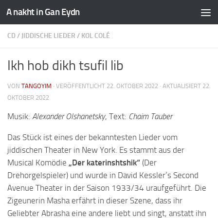
A nakht in Gan Eydn
CD
/
JIDDISCHE LIEDER
/
KOL COLÉ
Ikh hob dikh tsufil lib
VON
TANGOYIM
· VERÖFFENTLICHT
22. OKTOBER 2022
· AKTUALISIERT
22.
OKTOBER 2022
Musik:
Alexander Olshanetsky
, Text:
Chaim Tauber
Das Stück ist eines der bekanntesten Lieder vom
jiddischen Theater in New York. Es stammt aus der
Musical Komödie
„Der katerinshtshik“
(Der
Drehorgelspieler) und wurde in David Kessler’s Second
Avenue Theater in der Saison 1933/34 uraufgeführt. Die
Zigeunerin Masha erfährt in dieser Szene, dass ihr
Geliebter Abrasha eine andere liebt und singt, anstatt ihn