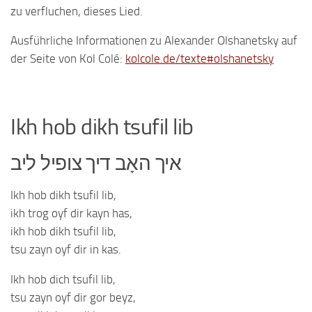
zu verfluchen, dieses Lied.
Ausführliche Informationen zu Alexander Olshanetsky auf
der Seite von Kol Colé:
kolcole.de/texte#olshanetsky
Ikh hob dikh tsufil lib
איך האָב דיך צופיל ליב
Ikh hob dikh tsufil lib,
ikh trog oyf dir kayn has,
ikh hob dikh tsufil lib,
tsu zayn oyf dir in kas.
Ikh hob dich tsufil lib,
tsu zayn oyf dir gor beyz,