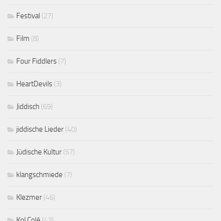
Festival
(27)
Film
(8)
Four Fiddlers
(7)
HeartDevils
(3)
Jiddisch
(69)
jiddische Lieder
(40)
Jüdische Kultur
(57)
klangschmiede
(7)
Klezmer
(46)
Kol Colé
(43)