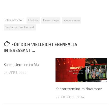
Schlagwörter:
Córdoba
Hesen Kanjo
Niederzissen
Sephardisches Festival
FÜR DICH VIELLEICHT EBENFALLS
INTERESSANT …
Konzerttermine im Mai
24. APRIL 2012
Konzerttermine im November
27. OKTOBER 2014