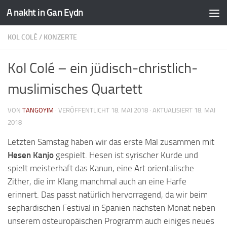
A nakht in Gan Eydn
KOL COLÉ
/
KONZERTE
Kol Colé – ein jüdisch-christlich-
muslimisches Quartett
VON
TANGOYIM
· VERÖFFENTLICHT
18. MAI 2018
· AKTUALISIERT
18. MAI
2018
Letzten Samstag haben wir das erste Mal zusammen mit
Hesen Kanjo
gespielt. Hesen ist syrischer Kurde und
spielt meisterhaft das Kanun, eine Art orientalische
Zither, die im Klang manchmal auch an eine Harfe
erinnert. Das passt natürlich hervorragend, da wir beim
sephardischen Festival in Spanien nächsten Monat neben
unserem osteuropäischen Programm auch einiges neues