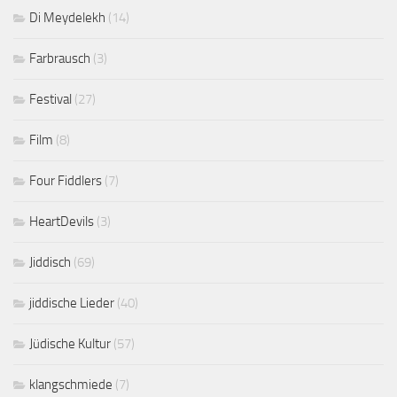
Di Meydelekh
(14)
Farbrausch
(3)
Festival
(27)
Film
(8)
Four Fiddlers
(7)
HeartDevils
(3)
Jiddisch
(69)
jiddische Lieder
(40)
Jüdische Kultur
(57)
klangschmiede
(7)