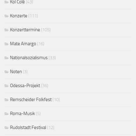
Kol Colé
(43)
Konzerte
(111)
Konzerttermine
(105)
Mate Amargo
(16)
Nationalsozialismus
(33)
Noten
(3)
Odessa-Projekt
(36)
Remscheider Folkfest
(10)
Roma-Musik
(5)
Rudolstadt Festival
(12)