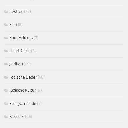
Festival
(27)
Film
(8)
Four Fiddlers
(7)
HeartDevils
(3)
Jiddisch
(69)
jiddische Lieder
(40)
Jüdische Kultur
(57)
klangschmiede
(7)
Klezmer
(46)