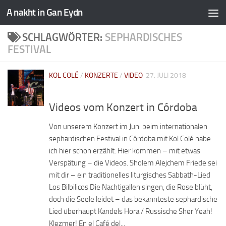
A nakht in Gan Eydn
SCHLAGWÖRTER:
SEPHARDISCHES
FESTIVAL
KOL COLÉ
/
KONZERTE
/
VIDEO
27. JULI 2018
Videos vom Konzert in Córdoba
Von unserem Konzert im Juni beim internationalen
sephardischen Festival in Córdoba mit Kol Colé habe
ich hier schon erzählt. Hier kommen – mit etwas
Verspätung – die Videos. Sholem Alejchem Friede sei
mit dir – ein traditionelles liturgisches Sabbath-Lied
Los Bilbilicos Die Nachtigallen singen, die Rose blüht,
doch die Seele leidet – das bekannteste sephardische
Lied überhaupt Kandels Hora / Russische Sher Yeah!
Klezmer! En el Café del...