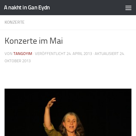
A nakht in Gan Eydn
KONZERTE
Konzerte im Mai
VON
TANGOYIM
· VERÖFFENTLICHT
24. APRIL 2013
· AKTUALISIERT
24.
OKTOBER 2013