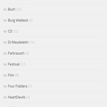
Buch
(34)
Burg Waldeck
(3)
CD
(22)
Di Meydelekh
(14)
Farbrausch
(3)
Festival
(27)
Film
(8)
Four Fiddlers
(7)
HeartDevils
(3)