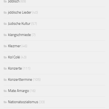
Jiddisch
(69)
jiddische Lieder
(40)
Jüdische Kultur
(57)
klangschmiede
(7)
Klezmer
(46)
Kol Colé
(43)
Konzerte
(111)
Konzerttermine
(105)
Mate Amargo
(16)
Nationalsozialismus
(33)