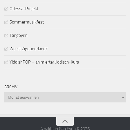
Odessa-Projekt
Sommermusikfest
Tangoyim
Wo ist Zigeunerland?
YiddishPOP – animierter Jiddisch-Kurs
ARCHIV
Archiv
A nakht in Gan Eydn © 2026