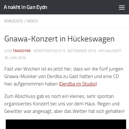
A nakht in Gan Eydn
KONZERTE
/
VIDEO
Gnawa-Konzert in Hückeswagen
VON
TANGOYIM
· VERÖFFENTLICHT
9. SEPTEMBER 2015
· AKTUALISIERT
30. JUNI 2016
Fast vier Wochen ist es jetzt her, dass wir die fünf jungen
Gnawa-Musiker von Derdba zu Gast hatten und eine CD
hier aufgenommen haben
(Derdba im Studio)
.
Zum Abschluss gab es noch ein kleines, sehr spontan
organisiertes Konzert bei uns vor dem Haus. Regen und
Gewitter war angesagt, aber das Wetter hat sich gehalten!