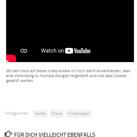
Mit dem Klick auf dieses Video erkläre ich mich damit einverstanden, dass
eine Verbindung zu Youtube (Google) hergestellt wird und dass Cookies
gesetzt werden.
Schlagwörter:
Derdba
Gnawa
Hückeswagen
FÜR DICH VIELLEICHT EBENFALLS