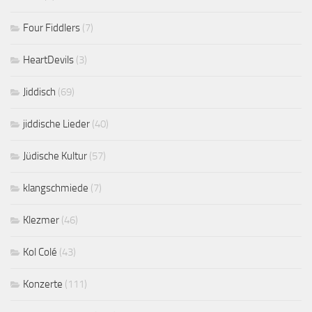
Four Fiddlers
(7)
HeartDevils
(3)
Jiddisch
(69)
jiddische Lieder
(40)
Jüdische Kultur
(57)
klangschmiede
(7)
Klezmer
(46)
Kol Colé
(43)
Konzerte
(111)