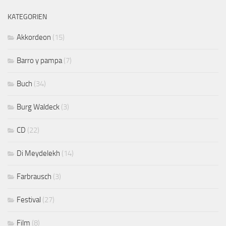
KATEGORIEN
Akkordeon
(15)
Barro y pampa
(7)
Buch
(34)
Burg Waldeck
(3)
CD
(22)
Di Meydelekh
(14)
Farbrausch
(3)
Festival
(27)
Film
(8)