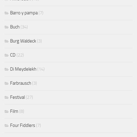
Barro y pampa
(7)
Buch
(34)
Burg Waldeck
(3)
CD
(22)
Di Meydelekh
(14)
Farbrausch
(3)
Festival
(27)
Film
(8)
Four Fiddlers
(7)