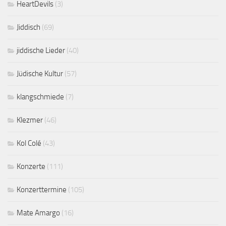
HeartDevils
(3)
Jiddisch
(69)
jiddische Lieder
(40)
Jüdische Kultur
(57)
klangschmiede
(7)
Klezmer
(46)
Kol Colé
(43)
Konzerte
(111)
Konzerttermine
(105)
Mate Amargo
(16)