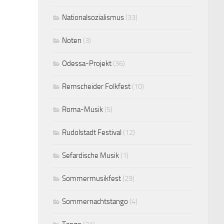
Nationalsozialismus
(33)
Noten
(3)
Odessa-Projekt
(36)
Remscheider Folkfest
(10)
Roma-Musik
(5)
Rudolstadt Festival
(12)
Sefardische Musik
(1)
Sommermusikfest
(29)
Sommernachtstango
(4)