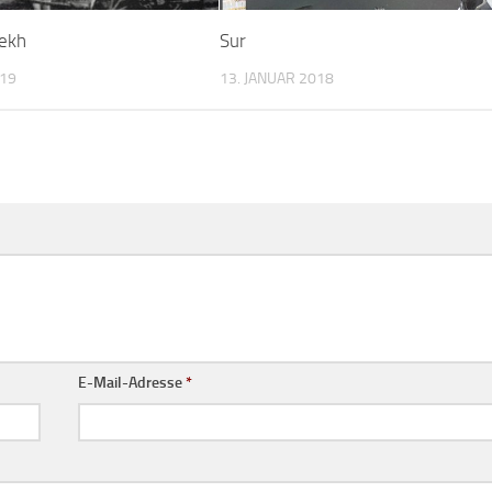
lekh
Sur
019
13. JANUAR 2018
E-Mail-Adresse
*