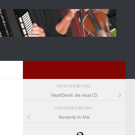
NÄCHSTER BEITRAG
HeartDevils: die neue CD
VORHERIGER BEITRAG
Konzerte im Mai