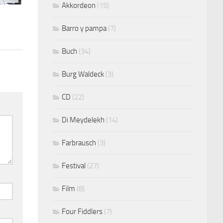
Akkordeon
(15)
Barro y pampa
(7)
Buch
(34)
Burg Waldeck
(3)
CD
(22)
Di Meydelekh
(14)
Farbrausch
(3)
Festival
(27)
Film
(8)
Four Fiddlers
(7)