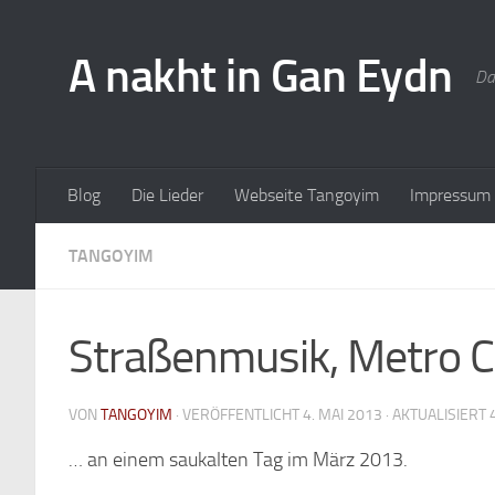
A nakht in Gan Eydn
Da
Blog
Die Lieder
Webseite Tangoyim
Impressum
TANGOYIM
Straßenmusik, Metro C
VON
TANGOYIM
· VERÖFFENTLICHT
4. MAI 2013
· AKTUALISIERT
… an einem saukalten Tag im März 2013.