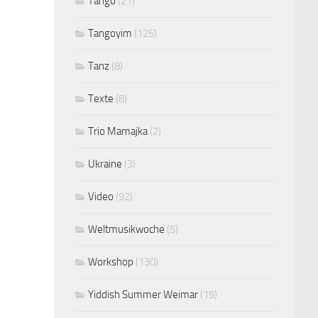
Tango
(21)
Tangoyim
(125)
Tanz
(8)
Texte
(8)
Trio Mamajka
(2)
Ukraine
(3)
Video
(92)
Weltmusikwoche
(5)
Workshop
(130)
Yiddish Summer Weimar
(19)