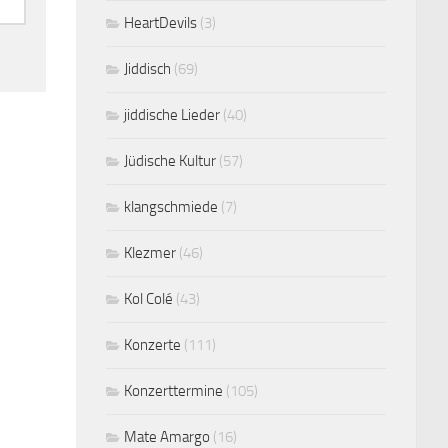
HeartDevils
(3)
Jiddisch
(69)
jiddische Lieder
(40)
Jüdische Kultur
(57)
klangschmiede
(7)
Klezmer
(46)
Kol Colé
(43)
Konzerte
(111)
Konzerttermine
(105)
Mate Amargo
(16)