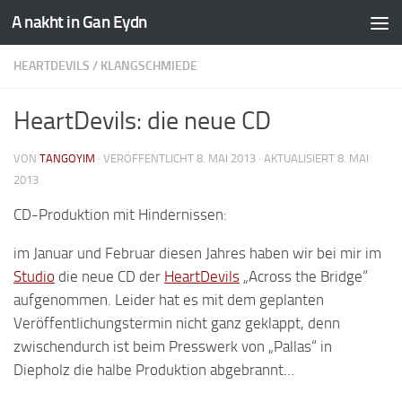
A nakht in Gan Eydn
HEARTDEVILS
/
KLANGSCHMIEDE
HeartDevils: die neue CD
VON
TANGOYIM
· VERÖFFENTLICHT
8. MAI 2013
· AKTUALISIERT
8. MAI
2013
CD-Produktion mit Hindernissen:
im Januar und Februar diesen Jahres haben wir bei mir im
Studio
die neue CD der
HeartDevils
„Across the Bridge“
aufgenommen. Leider hat es mit dem geplanten
Veröffentlichungstermin nicht ganz geklappt, denn
zwischendurch ist beim Presswerk von „Pallas“ in
Diepholz die halbe Produktion abgebrannt…