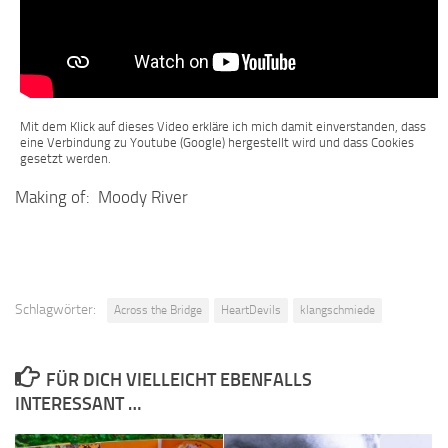
Mit dem Klick auf dieses Video erkläre ich mich damit einverstanden, dass
eine Verbindung zu Youtube (Google) hergestellt wird und dass Cookies
gesetzt werden.
Making of: Moody River
Schlagwörter:
Across the Bridge
HeartDevils
klangschmiede
FÜR DICH VIELLEICHT EBENFALLS
INTERESSANT …