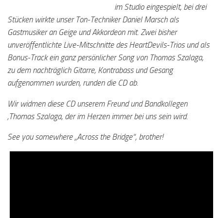
im Studio eingespielt, bei drei
Stücken wirkte unser Ton-Techniker Daniel Marsch als
Gastmusiker an Geige und Akkordeon mit. Zwei bisher
unveröffentlichte Live-Mitschnitte des HeartDevils-Trios und als
Bonus-Track ein ganz persönlicher Song von Thomas Szalaga,
zu dem nachträglich Gitarre, Kontrabass und Gesang
aufgenommen wurden, runden die CD ab.
Wir widmen diese CD unserem Freund und Bandkollegen
‚Thomas Szalaga, der im Herzen immer bei uns sein wird.
See you somewhere „Across the Bridge“, brother!