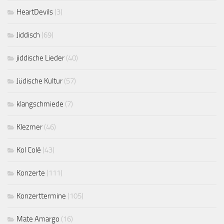
HeartDevils
(3)
Jiddisch
(69)
jiddische Lieder
(40)
Jüdische Kultur
(57)
klangschmiede
(7)
Klezmer
(46)
Kol Colé
(43)
Konzerte
(111)
Konzerttermine
(105)
Mate Amargo
(16)