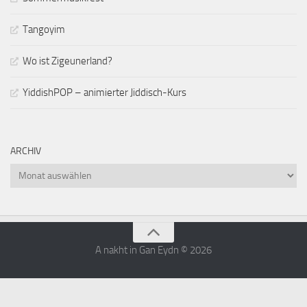
Tangoyim
Wo ist Zigeunerland?
YiddishPOP – animierter Jiddisch-Kurs
ARCHIV
Archiv
A nakht in Gan Eydn © 2026