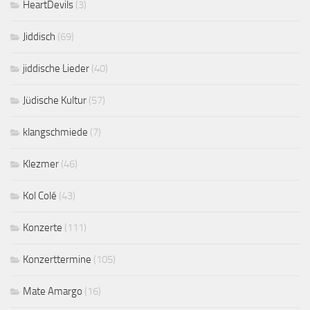
HeartDevils
(3)
Jiddisch
(69)
jiddische Lieder
(40)
Jüdische Kultur
(57)
klangschmiede
(7)
Klezmer
(46)
Kol Colé
(43)
Konzerte
(111)
Konzerttermine
(105)
Mate Amargo
(16)