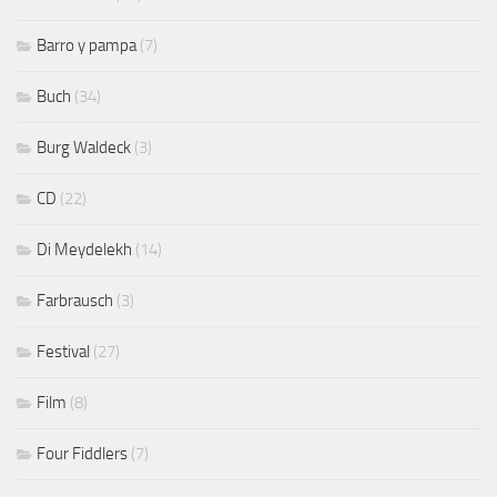
Barro y pampa
(7)
Buch
(34)
Burg Waldeck
(3)
CD
(22)
Di Meydelekh
(14)
Farbrausch
(3)
Festival
(27)
Film
(8)
Four Fiddlers
(7)