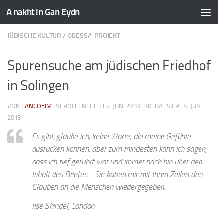
A nakht in Gan Eydn
JÜDISCHE KULTUR
/
ODESSA-PROJEKT
Spurensuche am jüdischen Friedhof
in Solingen
VON
TANGOYIM
· VERÖFFENTLICHT
2. JUNI 2018
· AKTUALISIERT
4. JUNI
2018
Es gibt, glaube ich, keine Worte, die meine Gefühle
ausrücken können, aber zum mindesten kann ich sagen,
dass ich tief gerührt war und immer noch bin über den
Inhalt des Briefes… Sie haben mir mit Ihren Zeilen den
Glauben an die Menschen wiedergegeben.
Ilse Shindel, London