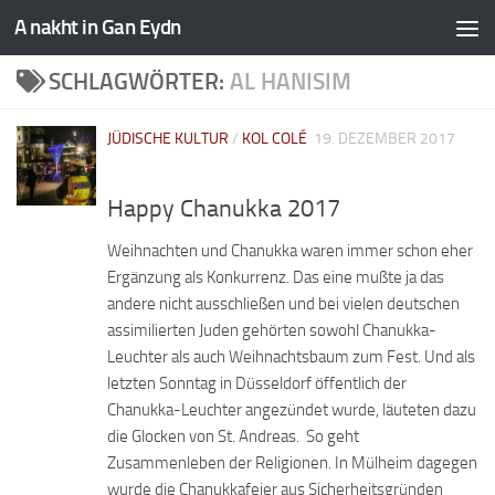
A nakht in Gan Eydn
SCHLAGWÖRTER:
AL HANISIM
JÜDISCHE KULTUR
/
KOL COLÉ
19. DEZEMBER 2017
Happy Chanukka 2017
Weihnachten und Chanukka waren immer schon eher
Ergänzung als Konkurrenz. Das eine mußte ja das
andere nicht ausschließen und bei vielen deutschen
assimilierten Juden gehörten sowohl Chanukka-
Leuchter als auch Weihnachtsbaum zum Fest. Und als
letzten Sonntag in Düsseldorf öffentlich der
Chanukka-Leuchter angezündet wurde, läuteten dazu
die Glocken von St. Andreas. So geht
Zusammenleben der Religionen. In Mülheim dagegen
wurde die Chanukkafeier aus Sicherheitsgründen