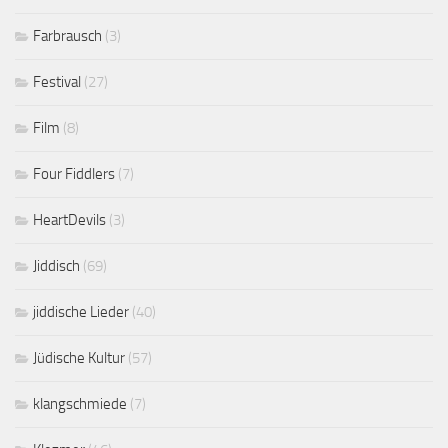
Farbrausch
(3)
Festival
(27)
Film
(8)
Four Fiddlers
(7)
HeartDevils
(3)
Jiddisch
(69)
jiddische Lieder
(40)
Jüdische Kultur
(57)
klangschmiede
(7)