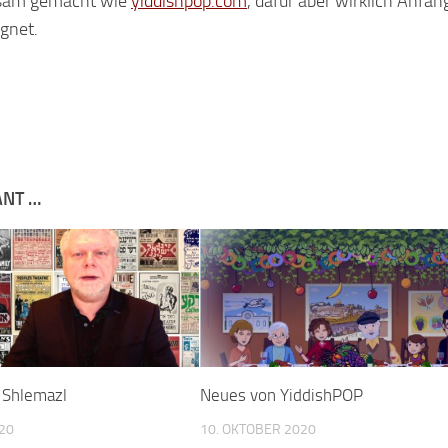
ltsam gemacht wie
yiddishpop.com
, dafür aber wirklich Anfän
ignet.
ANT …
 Shlemazl
Neues von YiddishPOP
20
10. OKTOBER 2020