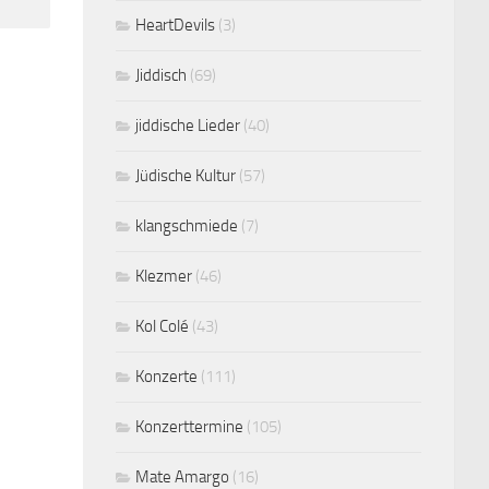
HeartDevils
(3)
Jiddisch
(69)
jiddische Lieder
(40)
Jüdische Kultur
(57)
klangschmiede
(7)
Klezmer
(46)
Kol Colé
(43)
Konzerte
(111)
Konzerttermine
(105)
Mate Amargo
(16)