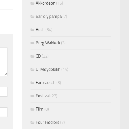
Akkordeon
(15)
Barro y pampa
(7)
Buch
(34)
Burg Waldeck
(3)
CD
(22)
Di Meydelekh
(14)
Farbrausch
(3)
Festival
(27)
Film
(8)
Four Fiddlers
(7)