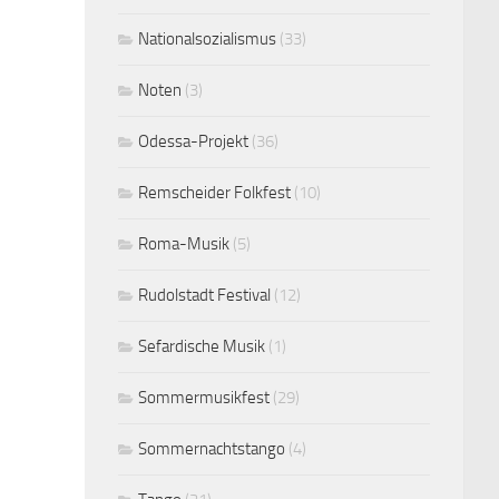
Nationalsozialismus
(33)
Noten
(3)
Odessa-Projekt
(36)
Remscheider Folkfest
(10)
Roma-Musik
(5)
Rudolstadt Festival
(12)
Sefardische Musik
(1)
Sommermusikfest
(29)
Sommernachtstango
(4)