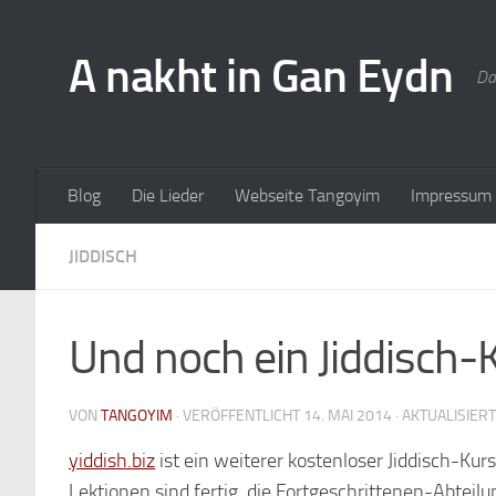
A nakht in Gan Eydn
Da
Blog
Die Lieder
Webseite Tangoyim
Impressum
JIDDISCH
Und noch ein Jiddisch-K
VON
TANGOYIM
· VERÖFFENTLICHT
14. MAI 2014
· AKTUALISIER
yiddish.biz
ist ein weiterer kostenloser Jiddisch-Kur
Lektionen sind fertig, die Fortgeschrittenen-Abteilu