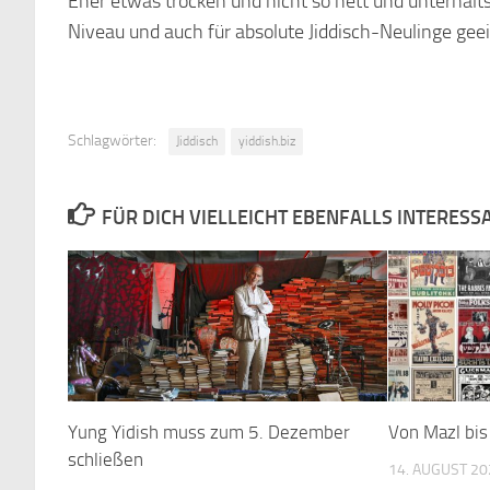
Eher etwas trocken und nicht so nett und unterha
Niveau und auch für absolute Jiddisch-Neulinge gee
Schlagwörter:
Jiddisch
yiddish.biz
FÜR DICH VIELLEICHT EBENFALLS INTERESS
Yung Yidish muss zum 5. Dezember
Von Mazl bis
schließen
14. AUGUST 20