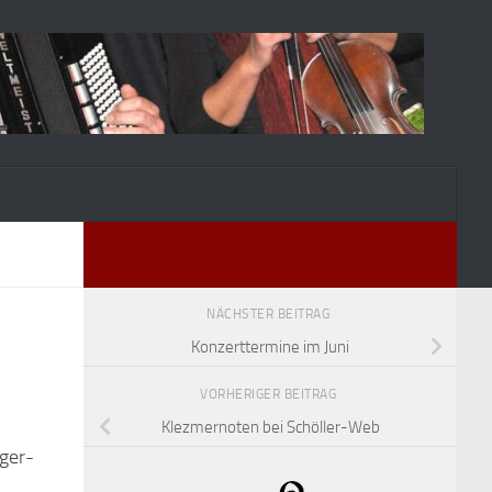
NÄCHSTER BEITRAG
Konzerttermine im Juni
VORHERIGER BEITRAG
Klezmernoten bei Schöller-Web
nger-