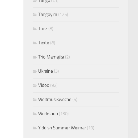
Tango
(21)
Tangoyim
(125)
Tanz
(8)
Texte
(8)
Trio Mamajka
(2)
Ukraine
(3)
Video
(92)
Weltmusikwoche
(5)
Workshop
(130)
Yiddish Summer Weimar
(19)