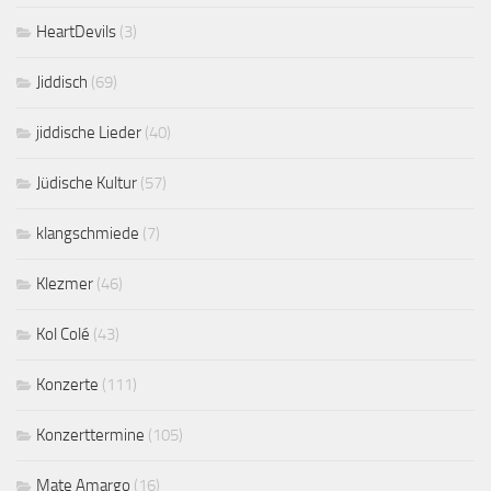
HeartDevils
(3)
Jiddisch
(69)
jiddische Lieder
(40)
Jüdische Kultur
(57)
klangschmiede
(7)
Klezmer
(46)
Kol Colé
(43)
Konzerte
(111)
Konzerttermine
(105)
Mate Amargo
(16)