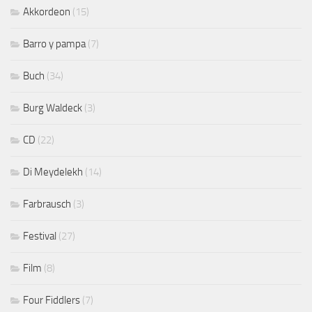
Akkordeon
(15)
Barro y pampa
(7)
Buch
(34)
Burg Waldeck
(3)
CD
(22)
Di Meydelekh
(14)
Farbrausch
(3)
Festival
(27)
Film
(8)
Four Fiddlers
(7)