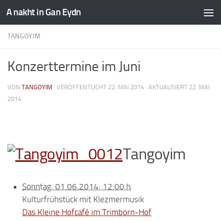
A nakht in Gan Eydn
TANGOYIM
Konzerttermine im Juni
VON
TANGOYIM
· VERÖFFENTLICHT
22. MAI 2014
· AKTUALISIERT
22. MAI
2014
Tangoyim
Sonntag, 01.06.2014, 12:00 h
Kulturfrühstück mit Klezmermusik
Das Kleine Hofcafé im Trimborn-Hof