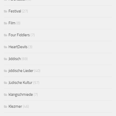
Festival
(27)
Film
(8)
Four Fiddlers
(7)
HeartDevils
(3)
Jiddisch
(69)
jiddische Lieder
(40)
Jüdische Kultur
(57)
klangschmiede
(7)
Klezmer
(46)