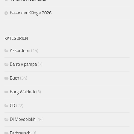
Basar der Klänge 2026
KATEGORIEN
Akkordeon
(15)
Barro y pampa
(7)
Buch
(34)
Burg Waldeck
(3)
CD
(22)
Di Meydelekh
(14)
Farbrausch
(3)