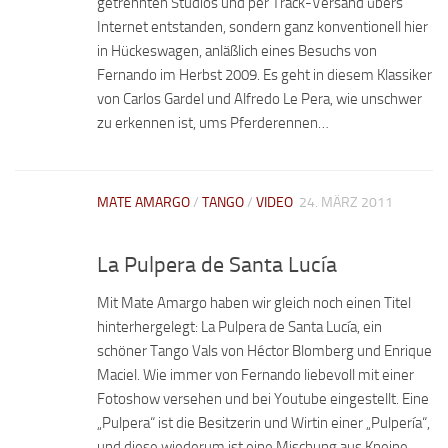
getrennten Studios und per Track-Versand übers
Internet entstanden, sondern ganz konventionell hier
in Hückeswagen, anläßlich eines Besuchs von
Fernando im Herbst 2009. Es geht in diesem Klassiker
von Carlos Gardel und Alfredo Le Pera, wie unschwer
zu erkennen ist, ums Pferderennen…
MATE AMARGO
/
TANGO
/
VIDEO
24. MÄRZ 2011
La Pulpera de Santa Lucía
Mit Mate Amargo haben wir gleich noch einen Titel
hinterhergelegt: La Pulpera de Santa Lucía, ein
schöner Tango Vals von Héctor Blomberg und Enrique
Maciel. Wie immer von Fernando liebevoll mit einer
Fotoshow versehen und bei Youtube eingestellt. Eine
„Pulpera“ ist die Besitzerin und Wirtin einer „Pulpería“,
und diese wiederum ist eine Mischung aus Kneipe,