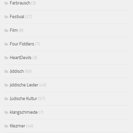
Farbrausch
(3)
Festival
(27)
Film
(8)
Four Fiddlers
(7)
HeartDevils
(3)
Jiddisch
(69)
jiddische Lieder
(40)
Jüdische Kultur
(57)
klangschmiede
(7)
Klezmer
(46)