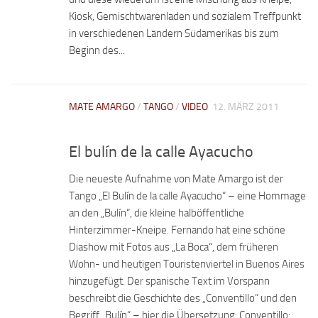
Kiosk, Gemischtwarenladen und sozialem Treffpunkt
in verschiedenen Ländern Südamerikas bis zum
Beginn des...
MATE AMARGO
/
TANGO
/
VIDEO
12. MÄRZ 2011
El bulín de la calle Ayacucho
Die neueste Aufnahme von Mate Amargo ist der
Tango „El Bulín de la calle Ayacucho“ – eine Hommage
an den „Bulín“, die kleine halböffentliche
Hinterzimmer-Kneipe. Fernando hat eine schöne
Diashow mit Fotos aus „La Boca“, dem früheren
Wohn- und heutigen Touristenviertel in Buenos Aires
hinzugefügt. Der spanische Text im Vorspann
beschreibt die Geschichte des „Conventillo“ und den
Begriff „Bulín“ – hier die Übersetzung: Conventillo: