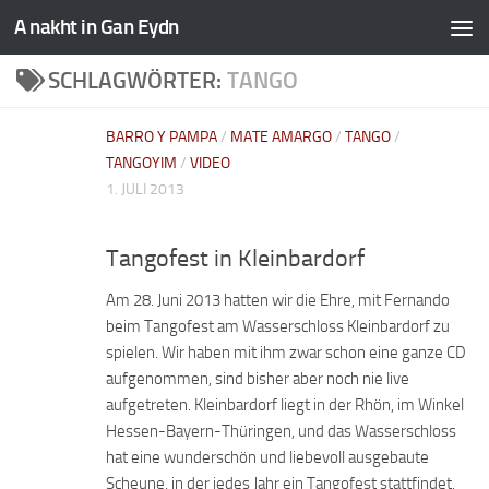
A nakht in Gan Eydn
SCHLAGWÖRTER:
TANGO
BARRO Y PAMPA
/
MATE AMARGO
/
TANGO
/
TANGOYIM
/
VIDEO
1. JULI 2013
Tangofest in Kleinbardorf
Am 28. Juni 2013 hatten wir die Ehre, mit Fernando
beim Tangofest am Wasserschloss Kleinbardorf zu
spielen. Wir haben mit ihm zwar schon eine ganze CD
aufgenommen, sind bisher aber noch nie live
aufgetreten. Kleinbardorf liegt in der Rhön, im Winkel
Hessen-Bayern-Thüringen, und das Wasserschloss
hat eine wunderschön und liebevoll ausgebaute
Scheune, in der jedes Jahr ein Tangofest stattfindet.