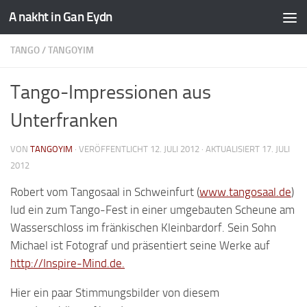
A nakht in Gan Eydn
TANGO
/
TANGOYIM
Tango-Impressionen aus
Unterfranken
VON
TANGOYIM
· VERÖFFENTLICHT
12. JULI 2012
· AKTUALISIERT
17. JULI
2012
Robert vom Tangosaal in Schweinfurt (
www.tangosaal.de
)
lud ein zum Tango-Fest in einer umgebauten Scheune am
Wasserschloss im fränkischen Kleinbardorf. Sein Sohn
Michael ist Fotograf und präsentiert seine Werke auf
http://Inspire-Mind.de.
Hier ein paar Stimmungsbilder von diesem