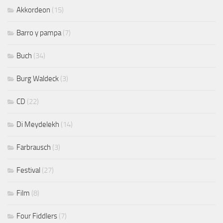
Akkordeon
(15)
Barro y pampa
(7)
Buch
(34)
Burg Waldeck
(3)
CD
(22)
Di Meydelekh
(14)
Farbrausch
(3)
Festival
(27)
Film
(8)
Four Fiddlers
(7)