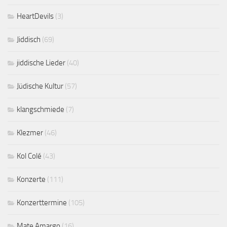
HeartDevils
(3)
Jiddisch
(69)
jiddische Lieder
(40)
Jüdische Kultur
(57)
klangschmiede
(7)
Klezmer
(46)
Kol Colé
(43)
Konzerte
(111)
Konzerttermine
(105)
Mate Amargo
(16)