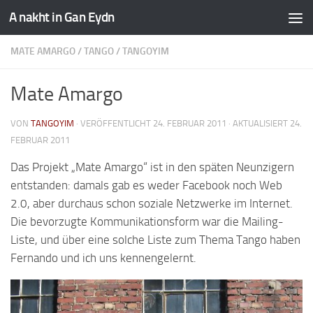
A nakht in Gan Eydn
MATE AMARGO
/
TANGO
/
TANGOYIM
Mate Amargo
VON
TANGOYIM
· VERÖFFENTLICHT
24. FEBRUAR 2011
· AKTUALISIERT
24.
FEBRUAR 2011
Das Projekt „Mate Amargo“ ist in den späten Neunzigern
entstanden: damals gab es weder Facebook noch Web
2.0, aber durchaus schon soziale Netzwerke im Internet.
Die bevorzugte Kommunikationsform war die Mailing-
Liste, und über eine solche Liste zum Thema Tango haben
Fernando und ich uns kennengelernt.