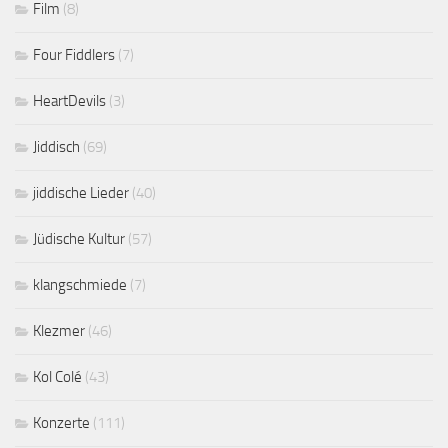
Film
(8)
Four Fiddlers
(7)
HeartDevils
(3)
Jiddisch
(69)
jiddische Lieder
(40)
Jüdische Kultur
(57)
klangschmiede
(7)
Klezmer
(46)
Kol Colé
(43)
Konzerte
(111)