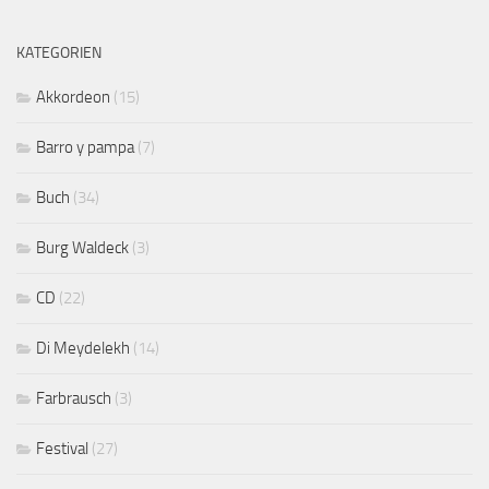
KATEGORIEN
Akkordeon
(15)
Barro y pampa
(7)
Buch
(34)
Burg Waldeck
(3)
CD
(22)
Di Meydelekh
(14)
Farbrausch
(3)
Festival
(27)