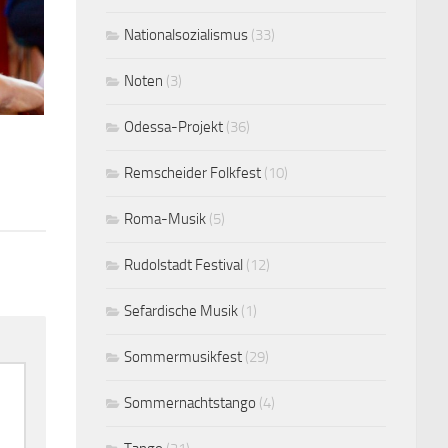
Nationalsozialismus
(33)
Noten
(3)
Odessa-Projekt
(36)
Remscheider Folkfest
(10)
Roma-Musik
(5)
Rudolstadt Festival
(12)
Sefardische Musik
(1)
Sommermusikfest
(29)
Sommernachtstango
(4)