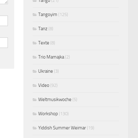
Tango
(21)
Tangoyim
(125)
Tanz
(8)
Texte
(8)
Trio Mamajka
(2)
Ukraine
(3)
Video
(92)
Weltmusikwoche
(5)
Workshop
(130)
Yiddish Summer Weimar
(19)