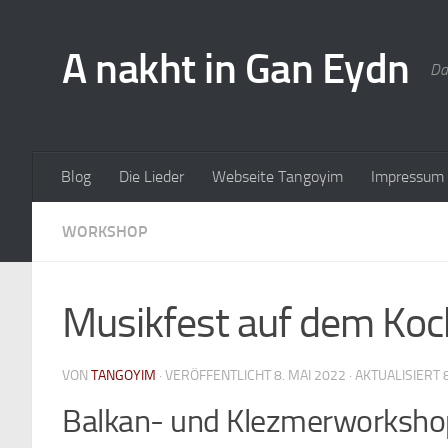
A nakht in Gan Eydn
Da
Blog
Die Lieder
Webseite Tangoyim
Impressum
WORKSHOP
Musikfest auf dem Koc
VON
TANGOYIM
· VERÖFFENTLICHT
8. MAI 2022
· AKTUALISIERT
Balkan- und Klezmerworkshop