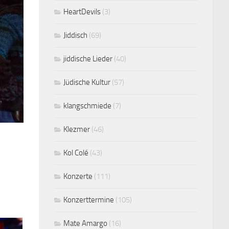
HeartDevils
(3)
Jiddisch
(69)
jiddische Lieder
(40)
Jüdische Kultur
(57)
klangschmiede
(7)
Klezmer
(46)
Kol Colé
(43)
Konzerte
(111)
Konzerttermine
(105)
Mate Amargo
(16)