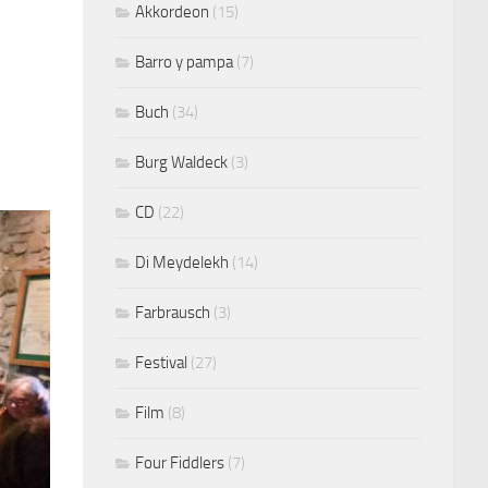
Akkordeon
(15)
Barro y pampa
(7)
Buch
(34)
Burg Waldeck
(3)
CD
(22)
Di Meydelekh
(14)
Farbrausch
(3)
Festival
(27)
Film
(8)
Four Fiddlers
(7)