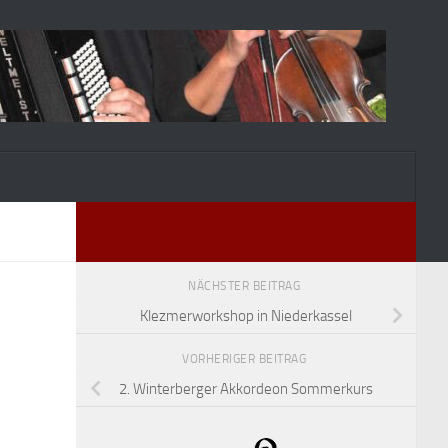
NÄCHSTER BEITRAG
Klezmerworkshop in Niederkassel
VORHERIGER BEITRAG
2. Winterberger Akkordeon Sommerkurs