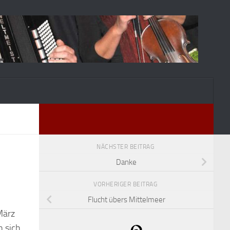
NÄCHSTER BEITRAG
Danke
VORHERIGER BEITRAG
Flucht übers Mittelmeer
März
n sich