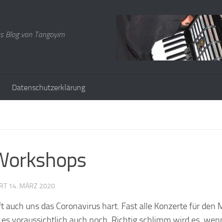
s Blog von Tangoyim
Datenschutzerklärung
 Workshops
ERT
14. MÄRZ 2020
ft auch uns das Coronavirus hart. Fast alle Konzerte für den 
es voraussichtlich auch noch. Richtig schlimm wird es, wen