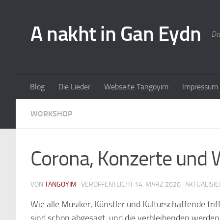
A nakht in Gan Eydn
Da
Blog
Die Lieder
Webseite Tangoyim
Impressum
WORKSHOP
Corona, Konzerte und
VON
TANGOYIM
· VERÖFFENTLICHT
14. MÄRZ 2020
· AKTUALISI
Wie alle Musiker, Künstler und Kulturschaffende trif
sind schon abgesagt, und die verbleibenden werden 