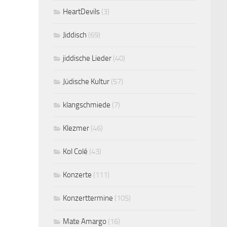
HeartDevils
(3)
Jiddisch
(69)
jiddische Lieder
(40)
Jüdische Kultur
(57)
klangschmiede
(7)
Klezmer
(46)
Kol Colé
(43)
Konzerte
(111)
Konzerttermine
(105)
Mate Amargo
(16)