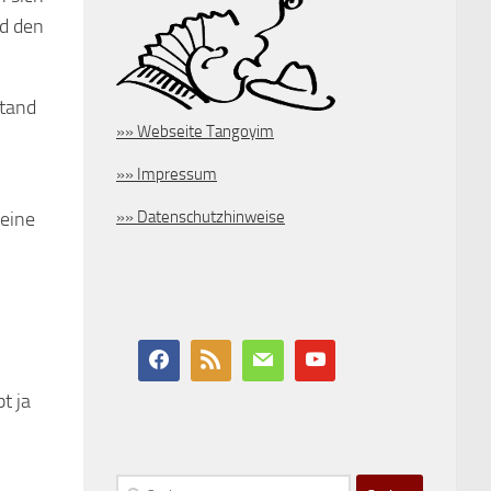
nd den
Stand
»» Webseite Tangoyim
»» Impressum
»» Datenschutzhinweise
 eine
t ja
Suchen