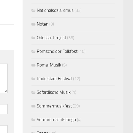
Nationalsozialismus
(33)
Noten
(3)
Odessa-Projekt
(36)
Remscheider Folkfest
(10)
Roma-Musik
(5)
Rudolstadt Festival
(12)
Sefardische Musik
(1)
Sommermusikfest
(29)
Sommernachtstango
(4)