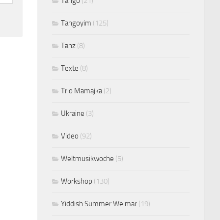
Tango
(21)
Tangoyim
(125)
Tanz
(8)
Texte
(8)
Trio Mamajka
(2)
Ukraine
(3)
Video
(92)
Weltmusikwoche
(5)
Workshop
(130)
Yiddish Summer Weimar
(19)