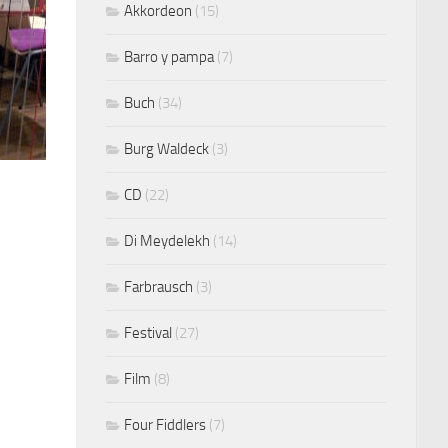
Akkordeon
(15)
Barro y pampa
(7)
Buch
(34)
Burg Waldeck
(3)
CD
(22)
Di Meydelekh
(14)
Farbrausch
(3)
Festival
(27)
Film
(8)
Four Fiddlers
(7)