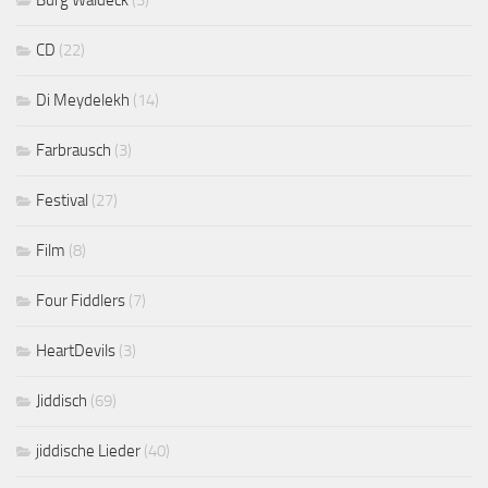
CD
(22)
Di Meydelekh
(14)
Farbrausch
(3)
Festival
(27)
Film
(8)
Four Fiddlers
(7)
HeartDevils
(3)
Jiddisch
(69)
jiddische Lieder
(40)