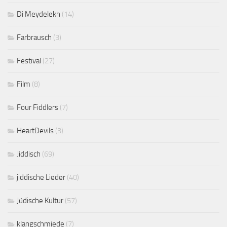
Di Meydelekh
(14)
Farbrausch
(3)
Festival
(27)
Film
(8)
Four Fiddlers
(7)
HeartDevils
(3)
Jiddisch
(69)
jiddische Lieder
(40)
Jüdische Kultur
(57)
klangschmiede
(7)