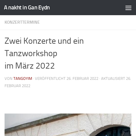
A nakht in Gan Eydn
KONZERTTERMINE
Zwei Konzerte und ein
Tanzworkshop
im März 2022
VON
TANGOYIM
· VERÖFFENTLICHT
26. FEBRUAR 2022
· AKTUALISIERT
26.
FEBRUAR 2022