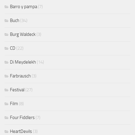
Barro y pampa
(7)
Buch
(34)
Burg Waldeck
(3)
CD
(22)
Di Meydelekh
(14)
Farbrausch
(3)
Festival
(27)
Film
(8)
Four Fiddlers
(7)
HeartDevils
(3)