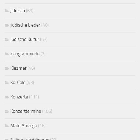
Jiddisch
(69)
jiddische Lieder
(40)
Jüdische Kultur
(57)
klangschmiede
(7)
Klezmer
(46)
Kol Colé
(43)
Konzerte
(111)
Konzerttermine
(105)
Mate Amargo
(16)
Nationalsozialismus
(33)