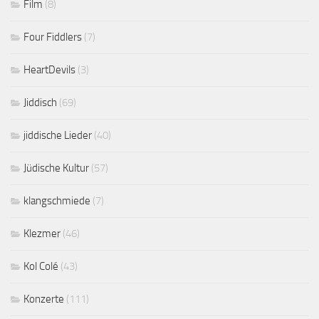
Film
(8)
Four Fiddlers
(7)
HeartDevils
(3)
Jiddisch
(69)
jiddische Lieder
(40)
Jüdische Kultur
(57)
klangschmiede
(7)
Klezmer
(46)
Kol Colé
(43)
Konzerte
(111)