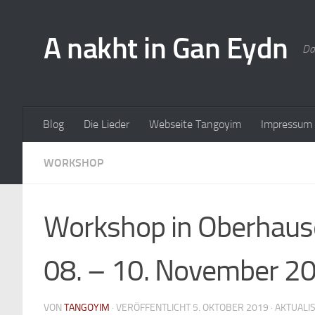
A nakht in Gan Eydn
Da
Blog
Die Lieder
Webseite Tangoyim
Impressum
WORKSHOP
Workshop in Oberhau
08. – 10. November 2
VON
TANGOYIM
· VERÖFFENTLICHT
5. OKTOBER 2019
· AKTUALI