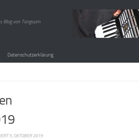
s Blog von Tangoyim
Datenschutzerklärung
sen
019
SIERT
5. OKTOBER 2019