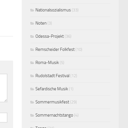
Nationalsozialismus
(33)
Noten
(3)
Odessa-Projekt
(36)
Remscheider Folkfest
(10)
Roma-Musik
(5)
Rudolstadt Festival
(12)
Sefardische Musik
(1)
Sommermusikfest
(29)
Sommernachtstango
(4)