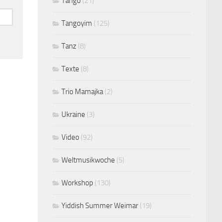
Tango
(21)
Tangoyim
(125)
Tanz
(8)
Texte
(8)
Trio Mamajka
(2)
Ukraine
(3)
Video
(92)
Weltmusikwoche
(5)
Workshop
(130)
Yiddish Summer Weimar
(19)