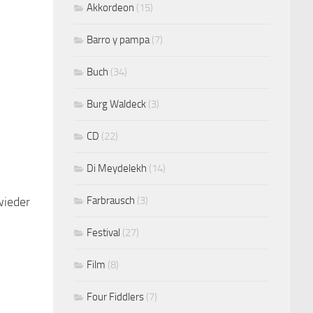
Akkordeon
(15)
Barro y pampa
(7)
Buch
(34)
Burg Waldeck
(3)
CD
(22)
Di Meydelekh
(14)
Farbrausch
(3)
wieder
Festival
(27)
Film
(8)
Four Fiddlers
(7)