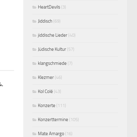
HeartDevils
(3)
Jiddisch
(69)
jiddische Lieder
(40)
Jüdische Kultur
(57)
klangschmiede
(7)
Klezmer
(46)
4.
Kol Colé
(43)
Konzerte
(111)
Konzerttermine
(105)
Mate Amargo
(16)