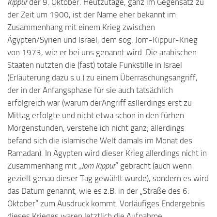
Kippur
der 9. Oktober. Heutzutage, ganz im Gegensatz zu
der Zeit um 1900, ist der Name eher bekannt im
Zusammenhang mit einem Krieg zwischen
Ägypten/Syrien und Israel, dem sog. Jom-Kippur-Krieg
von 1973, wie er bei uns genannt wird. Die arabischen
Staaten nutzten die (fast) totale Funkstille in Israel
(Erläuterung dazu s.u.) zu einem Überraschungsangriff,
der in der Anfangsphase für sie auch tatsächlich
erfolgreich war (warum derAngriff asllerdings erst zu
Mittag erfolgte und nicht etwa schon in den fürhen
Morgenstunden, verstehe ich nicht ganz; allerdings
befand sich die islamische Welt damals im Monat des
Ramadan). In Ägypten wird dieser Krieg allerdings nicht in
Zusammenhang mit „
Jom Kippur
“ gebracht (auch wenn
gezielt genau dieser Tag gewählt wurde), sondern es wird
das Datum genannt, wie es z.B. in der „Straße des 6.
Oktober“ zum Ausdruck kommt. Vorläufiges Endergebnis
dieses Krieges waren letztlich die Aufnahme