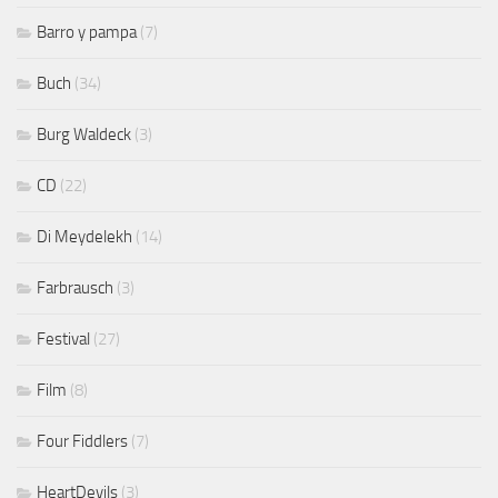
Barro y pampa
(7)
Buch
(34)
Burg Waldeck
(3)
CD
(22)
Di Meydelekh
(14)
Farbrausch
(3)
Festival
(27)
Film
(8)
Four Fiddlers
(7)
HeartDevils
(3)