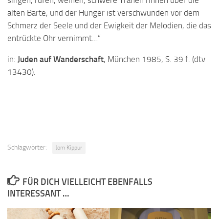
singen, rufen, weinen, schwere Tränen rinnen über die
alten Bärte, und der Hunger ist verschwunden vor dem
Schmerz der Seele und der Ewigkeit der Melodien, die das
entrückte Ohr vernimmt…“
in:
Juden auf Wanderschaft
, München 1985, S. 39 f. (dtv
13430).
Schlagwörter:
Jom Kippur
FÜR DICH VIELLEICHT EBENFALLS
INTERESSANT …