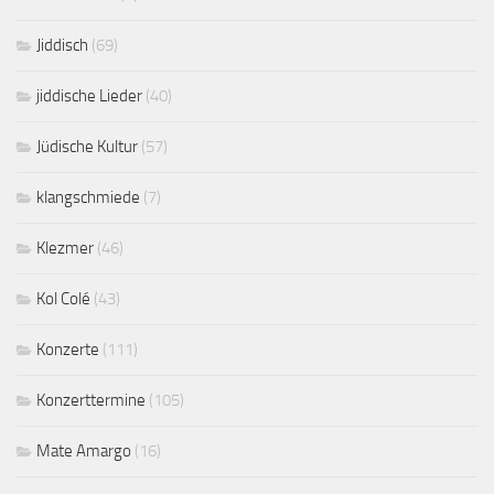
Jiddisch
(69)
jiddische Lieder
(40)
Jüdische Kultur
(57)
klangschmiede
(7)
Klezmer
(46)
Kol Colé
(43)
Konzerte
(111)
Konzerttermine
(105)
Mate Amargo
(16)