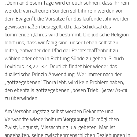
„Denn an diesem Tage wird er euch sühnen, dass ihr rein
werdet; von all euren Sünden sollt ihr rein werden vor
dem Ewigen“), die Vorsätze für das laufende Jahr werden
gewissermaßen besiegelt, d.h. das Schicksal des
kommenden Jahres wird bestimmt. Die jüdische Religion
lehrt uns, dass wir fähig sind, unser Leben selbst zu
leiten, entweder den Pfad der Rechtschaffenheit zu
wählen oder eben in Richtung Sünde zu gehen. S. auch
Leviticus 23,27-32. Deutlich findet hier wieder das
dualistische Prinzip Anwendung: Wer immer nach der
„gottgegebenen“ Thora lebt, wird kein Problem haben,
den ebenfalls gottgegebenen „bösen Trieb“ (
jetzer ha-ra
)
zu überwinden.
Am Versöhnungstag selbst werden Bekannte und
Verwandte wiederholt um
Vergebung
für möglichen
Zwist, Ungunst, Missachtung u.a. gebeten. Man ist
angehalten, seine zwischenmenschlichen Beziehungen in