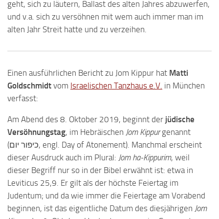
geht, sich zu läutern, Ballast des alten Jahres abzuwerfen,
und v.a. sich zu versöhnen mit wem auch immer man im
alten Jahr Streit hatte und zu verzeihen.
Einen ausführlichen Bericht zu Jom Kippur hat
Matti
Goldschmidt
vom
Israelischen Tanzhaus e.V.
in München
verfasst:
Am Abend des 8. Oktober 2019, beginnt der
jüdische
Versöhnungstag
, im Hebräischen
Jom Kippur
genannt
(כיפור יום, engl. Day of Atonement). Manchmal erscheint
dieser Ausdruck auch im Plural:
Jom ha-Kippurim
, weil
dieser Begriff nur so in der Bibel erwähnt ist: etwa in
Leviticus 25,9. Er gilt als der höchste Feiertag im
Judentum; und da wie immer die Feiertage am Vorabend
beginnen, ist das eigentliche Datum des diesjährigen
Jom