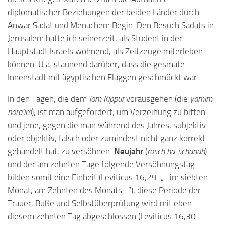
diplomatischer Beziehungen der beiden Länder durch
Anwar Sadat und Menachem Begin. Den Besuch Sadats in
Jerusalem hatte ich seinerzeit, als Student in der
Hauptstadt Israels wohnend, als Zeitzeuge miterleben
können. U.a. staunend darüber, dass die gesmate
Innenstadt mit ägyptischen Flaggen geschmückt war.
In den Tagen, die dem
Jom Kippur
vorausgehen (die
yamim
nora’im
), ist man aufgefordert, um Verzeihung zu bitten
und jene, gegen die man während des Jahres, subjektiv
oder objektiv, falsch oder zumindest nicht ganz korrekt
gehandelt hat, zu versöhnen.
Neujahr
(
rosch ha-schanah
)
und der am zehnten Tage folgende Versöhnungstag
bilden somit eine Einheit (Leviticus 16,29: „…im siebten
Monat, am Zehnten des Monats…“); diese Periode der
Trauer, Buße und Selbstüberprüfung wird mit eben
diesem zehnten Tag abgeschlossen (Leviticus 16,30: