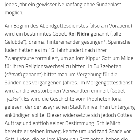
jedes Jahr ein gewisser Neuanfang ohne Sündenlast
möglich.
Am Beginn des Abendgottesdienstes (also am Vorabend)
wird ein bestimmtes Gebet,
Kol Nidre
genannt („alle
Gelübde“), dreimal hintereinander gesungen
*. Spanische
Juden hatten es im 15. Jahrhundert nach ihrer
Zwangstaufe formuliert, um an Jom Kippur Gott um Milde
für ihren Religionswechsel zu bitten. In Bußgebeten
(
slichoth
genannt) bittet man um Vergebung für die
Sünden des vergangenen Jahres. Im Morgengottesdienst
wird an die verstorbenen Verwandten erinnert (Gebet
„
yizkor
“). Es wird die Geschichte vom Propheten Jona
gelesen, der der assyrischen Stadt Ninive ihren Untergang
ankündigen sollte. Dieser widersetzte sich jedoch Gottes
Auftrag und entfloh seiner Bestimmung. Schließlich
bereute er seinen Irrweg, kehrte um und fand Gnade vor
Gott. Juden, die an Jom Kippur zu Gott beten, haben die