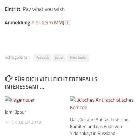
Eintritt:
Pay what you wish
Anmeldung
hier beim MMJCC
Schlagwörter:
Pessach
Seder
Third Seder
FÜR DICH VIELLEICHT EBENFALLS
INTERESSANT …
Jom Kippur
Das Jüdische Antifaschistische
14. OKTOBER 2019
Komitee und das Ende von
Yiddishkayt in Russland