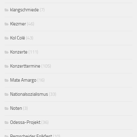
klangschmiede
(7)
Klezmer
(46)
Kol Colé
(43)
Konzerte
(111)
Konzerttermine
(105)
Mate Amargo
(16)
Nationalsozialismus
(33)
Noten
(3)
Odessa-Projekt
(36)
Remscheider Folkfest
(10)