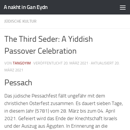
A nakht in Gan Eydn
JÜDISCHE KULTUR
The Third Seder: A Yiddish
Passover Celebration
VON
TANGOYIM
· VERÖFFENTLICHT
20. MÄRZ 2021
· AKTUALISIERT
20.
MÄRZ 2021
Pessach
Das jüdische Pessachfest fällt ungefähr mit dem
christlichen Osterfest zusammen. Es dauert sieben Tage,
in diesem Jahr (5781) vom 28. März bis zum 04. April
2021. Gefeiert wird das Ende der Knechtschaft Israels
und der Auszug aus Ägypten. In Erinnerung an die