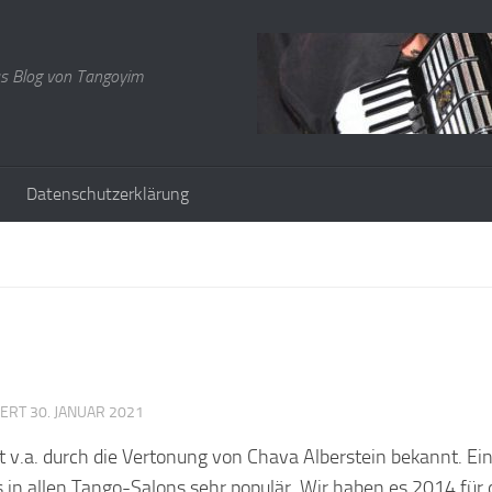
s Blog von Tangoyim
Datenschutzerklärung
IERT
30. JANUAR 2021
t v.a. durch die Vertonung von Chava Alberstein bekannt. Ei
s in allen Tango-Salons sehr populär. Wir haben es 2014 für 