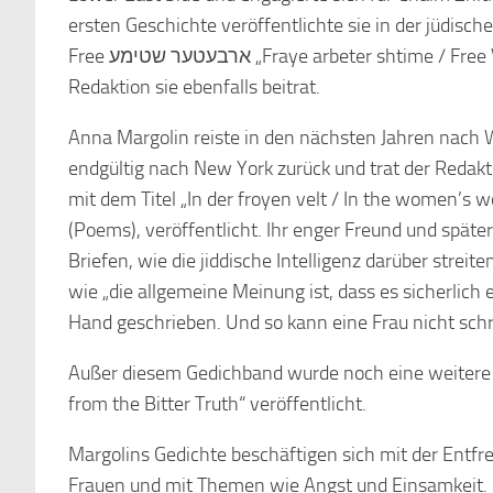
ersten Geschichte veröffentlichte sie in der jüdisc
Free ארבעטער שטימע „Fraye arbeter shtime / Free Voice of Labour“, deren
Redaktion sie ebenfalls beitrat.
Anna Margolin reiste in den nächsten Jahren nach 
endgültig nach New York zurück und trat der Redaktion von The טאג, „Der tog / The Day“ bei, i
mit dem Titel „In der froyen velt / In the women’s 
(Poems), veröffentlicht. Ihr enger Freund und spät
Briefen, wie die jiddische Intelligenz darüber strei
wie „die allgemeine Meinung ist, dass es sicherlic
Hand geschrieben. Und so kann eine Frau nicht schr
Außer diesem Gedichband wurde noch eine weiter
from the Bitter Truth“ veröffentlicht.
Margolins Gedichte beschäftigen sich mit der Entfre
Frauen und mit Themen wie Angst und Einsamkeit. 