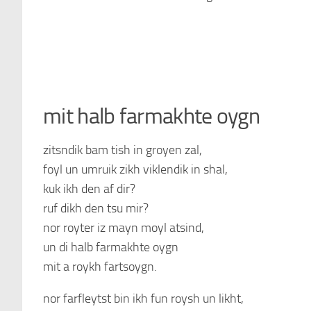
mit halb farmakhte oygn
zitsndik bam tish in groyen zal,
foyl un umruik zikh viklendik in shal,
kuk ikh den af dir?
ruf dikh den tsu mir?
nor royter iz mayn moyl atsind,
un di halb farmakhte oygn
mit a roykh fartsoygn.
nor farfleytst bin ikh fun roysh un likht,