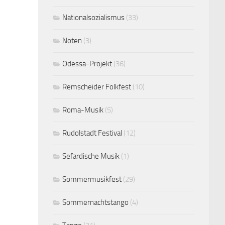
Nationalsozialismus
(33)
Noten
(3)
Odessa-Projekt
(36)
Remscheider Folkfest
(10)
Roma-Musik
(5)
Rudolstadt Festival
(12)
Sefardische Musik
(1)
Sommermusikfest
(29)
Sommernachtstango
(4)