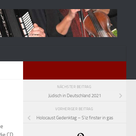
NÄCHSTER BEITRAG
Jüdisch in Deutschland 2021
VORHERIGER BEITRAG
Holocaust Gedenktag – S’iz finster in gas
ne
die CD