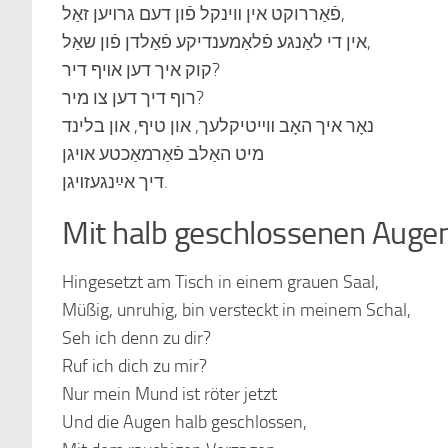
פֿאַררוקט אין װינקל פֿון דעם גרױען זאַל,
אין די לאַנגע פֿלאַמענדיקע פֿאַלדן פֿון שאַל,
קוק איך דען אױף דיר?
רוף דיך דען צו מיר?
נאָר איך האָב װײטיקלעך, און טיף, און בלינד
מיט האַלב פֿאַרמאַכטע אױגן
דיך אײַנגעזױגן.
Mit halb geschlossenen Auge
Hingesetzt am Tisch in einem grauen Saal,
Müßig, unruhig, bin versteckt in meinem Schal,
Seh ich denn zu dir?
Ruf ich dich zu mir?
Nur mein Mund ist röter jetzt
Und die Augen halb geschlossen,