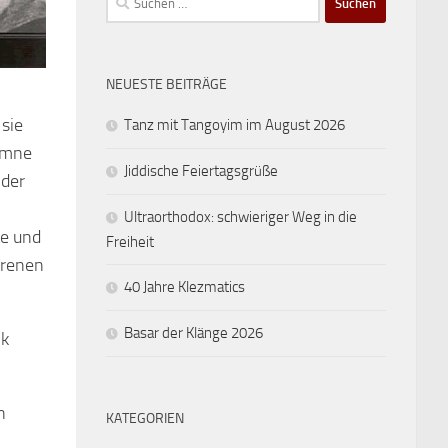
nach:
NEUESTE BEITRÄGE
sie
Tanz mit Tangoyim im August 2026
Jiddische Feiertagsgrüße
ider
Ultraorthodox: schwieriger Weg in die
te und
Freiheit
hrenen
40 Jahre Klezmatics
Basar der Klänge 2026
nk
n
KATEGORIEN