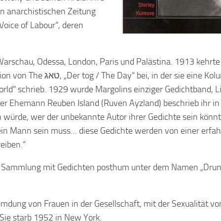
hen anarchistischen Zeitung
Warschau, Odessa, London, Paris und Palästina. 1913 kehrte 
n der sie eine Kolumne
world“ schrieb. 1929 wurde Margolins einziger Gedichtband, L
erer Ehemann Reuben Island (Ruven Ayzland) beschrieb ihr in
ten würde, wer der unbekannte Autor ihrer Gedichte sein könn
h ein Mann sein muss… diese Gedichte werden von einer erfa
eiben.“
e Sammlung mit Gedichten posthum unter dem Namen „Dru
mdung von Frauen in der Gesellschaft, mit der Sexualität vo
Sie starb 1952 in New York.