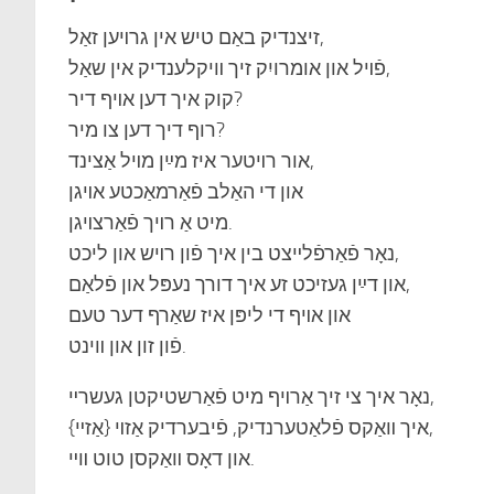
זיצנדיק באַם טיש אין גרױען זאַל,
פֿױל און אומרויִק זיך װיקלענדיק אין שאַל,
קוק איך דען אױף דיר?
רוף דיך דען צו מיר?
אור רױטער איז מײַן מױל אַצינד,
און די האַלב פֿאַרמאַכטע אױגן
מיט אַ רױך פֿאַרצױגן.
נאָר פֿאַרפֿלײצט בין איך פֿון רױש און ליכט,
און דײַן געזיכט זע איך דורך נעפּל און פֿלאַם,
און אױף די ליפּן איז שאַרף דער טעם
פֿון זון און װינט.
נאָר איך צי זיך אַרױף מיט פֿאַרשטיקטן געשרײ,
איך װאַקס פֿלאַטערנדיק, פֿיבערדיק אַזױ {אַזײ},
און דאָס װאַקסן טוט װײ.