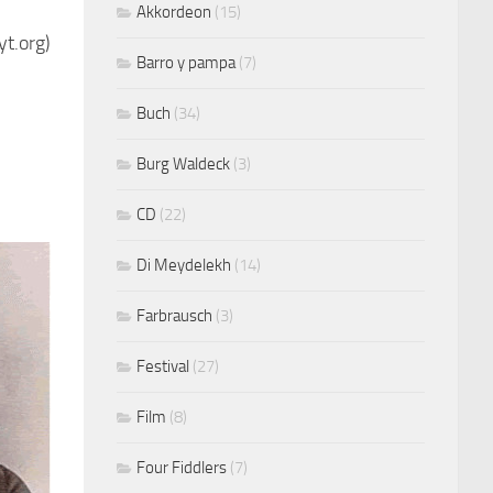
Akkordeon
(15)
yt.org)
Barro y pampa
(7)
Buch
(34)
Burg Waldeck
(3)
CD
(22)
Di Meydelekh
(14)
Farbrausch
(3)
Festival
(27)
Film
(8)
Four Fiddlers
(7)