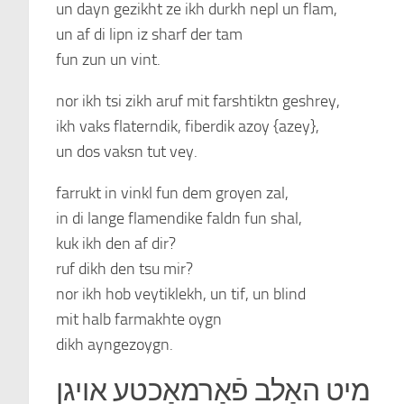
un dayn gezikht ze ikh durkh nepl un flam,
un af di lipn iz sharf der tam
fun zun un vint.
nor ikh tsi zikh aruf mit farshtiktn geshrey,
ikh vaks flaterndik, fiberdik azoy {azey},
un dos vaksn tut vey.
farrukt in vinkl fun dem groyen zal,
in di lange flamendike faldn fun shal,
kuk ikh den af dir?
ruf dikh den tsu mir?
nor ikh hob veytiklekh, un tif, un blind
mit halb farmakhte oygn
dikh ayngezoygn.
מיט האַלב פֿאַרמאַכטע אױגן