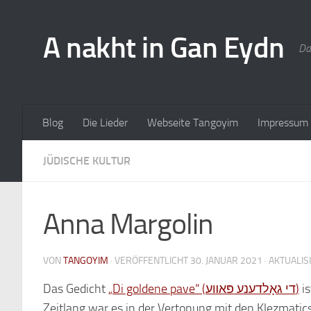
A nakht in Gan Eydn
Da
Blog
Die Lieder
Webseite Tangoyim
Impressum
JÜDISCHE KULTUR
Anna Margolin
VON
TANGOYIM
· VERÖFFENTLICHT
30. JANUAR 2021
· AKTUALIS
Das Gedicht
„Di goldene pave“ (די גאָלדענע פּאװע)
is
Zeitlang war es in der Vertonung mit den Klezmatic