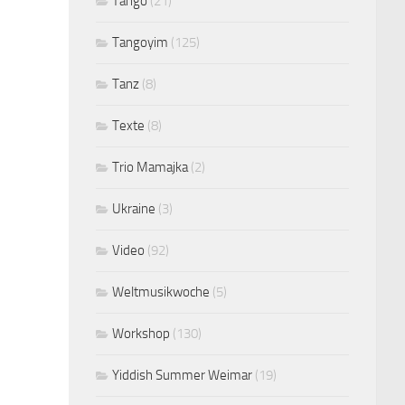
Tango
(21)
Tangoyim
(125)
Tanz
(8)
Texte
(8)
Trio Mamajka
(2)
Ukraine
(3)
Video
(92)
Weltmusikwoche
(5)
Workshop
(130)
Yiddish Summer Weimar
(19)