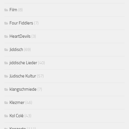
Film
(8)
Four Fiddlers
(7)
HeartDevils
(3)
Jiddisch
(69)
jiddische Lieder
(40)
Jüdische Kultur
(57)
klangschmiede
(7)
Klezmer
(46)
Kol Colé
(43)