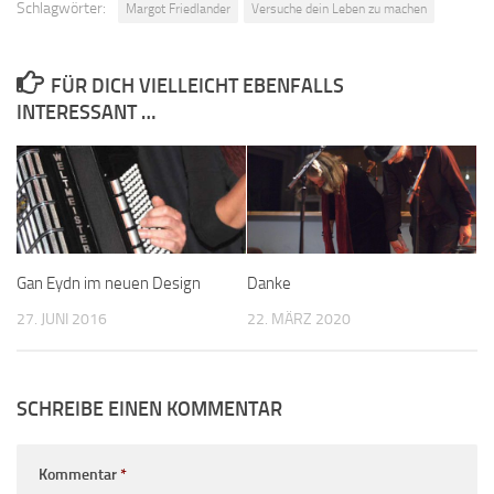
Schlagwörter:
Margot Friedlander
Versuche dein Leben zu machen
FÜR DICH VIELLEICHT EBENFALLS
INTERESSANT …
Gan Eydn im neuen Design
Danke
27. JUNI 2016
22. MÄRZ 2020
SCHREIBE EINEN KOMMENTAR
Kommentar
*