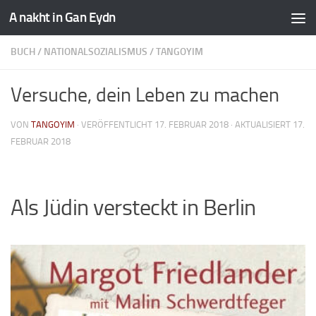
A nakht in Gan Eydn
BUCH
/
NATIONALSOZIALISMUS
/
TANGOYIM
Versuche, dein Leben zu machen
VON
TANGOYIM
· VERÖFFENTLICHT
17. FEBRUAR 2018
· AKTUALISIERT
17.
FEBRUAR 2018
Als Jüdin versteckt in Berlin