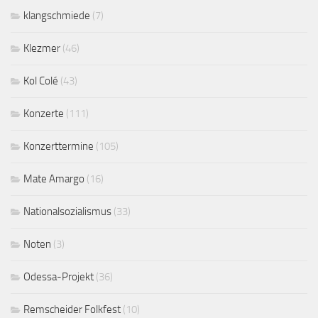
klangschmiede
(7)
Klezmer
(46)
Kol Colé
(43)
Konzerte
(111)
Konzerttermine
(105)
Mate Amargo
(16)
Nationalsozialismus
(33)
Noten
(3)
Odessa-Projekt
(36)
Remscheider Folkfest
(10)