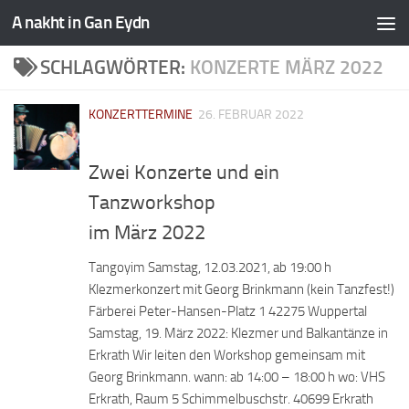
A nakht in Gan Eydn
SCHLAGWÖRTER:
KONZERTE MÄRZ 2022
KONZERTTERMINE
26. FEBRUAR 2022
Zwei Konzerte und ein
Tanzworkshop
im März 2022
Tangoyim Samstag, 12.03.2021, ab 19:00 h
Klezmerkonzert mit Georg Brinkmann (kein Tanzfest!)
Färberei Peter-Hansen-Platz 1 42275 Wuppertal
Samstag, 19. März 2022: Klezmer und Balkantänze in
Erkrath Wir leiten den Workshop gemeinsam mit
Georg Brinkmann. wann: ab 14:00 – 18:00 h wo: VHS
Erkrath, Raum 5 Schimmelbuschstr. 40699 Erkrath