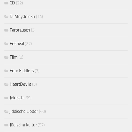
CD
(22)
Di Meydelekh
(14)
Farbrausch
(3)
Festival
(27)
Film
(8)
Four Fiddlers
(7)
HeartDevils
(3)
Jiddisch
(69)
jiddische Lieder
(40)
Jüdische Kultur
(57)