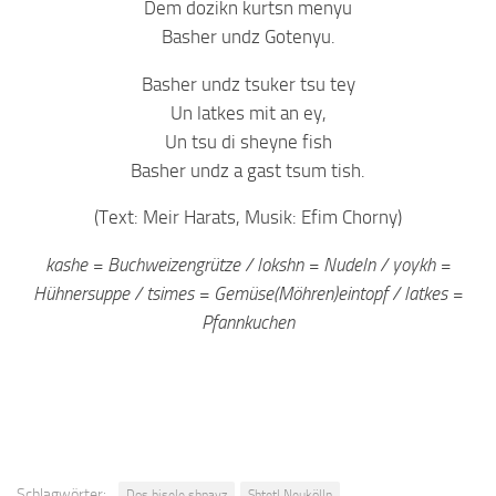
Dem dozikn kurtsn menyu
Basher undz Gotenyu.
Basher undz tsuker tsu tey
Un latkes mit an ey,
Un tsu di sheyne fish
Basher undz a gast tsum tish.
(Text: Meir Harats, Musik: Efim Chorny)
kashe = Buchweizengrütze / lokshn = Nudeln / yoykh =
Hühnersuppe / tsimes = Gemüse(Möhren)eintopf / latkes =
Pfannkuchen
Schlagwörter:
Dos bisele shpayz
Shtetl Neukölln