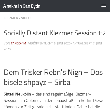
A nakht in Gan Eydn
KLEZMER
/
VIDEO
Socially Distant Klezmer Session #2
VON
TANGOYIM
· VERÖFFENTLICHT
6. JUNI 2020
· AKTUALISIERT
7. JUNI
2020
Dem Trisker Rebn’s Nign – Dos
bisele shpayz – Sirba
Shtetl Neukölln
– das sind regelmäßige Klezmer-
Sessions im Oblomov in der Lenaustraße in Berlin. Diese
können zur Zeit gerade nicht stattfinden. Daher hat die