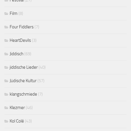
Festival
(27)
Film
(8)
Four Fiddlers
(7)
HeartDevils
(3)
Jiddisch
(69)
jiddische Lieder
(40)
Jüdische Kultur
(57)
klangschmiede
(7)
Klezmer
(46)
Kol Colé
(43)