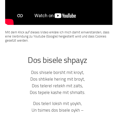
Mit dem Klick auf dieses Video erkläre ich mich damit einverstanden, dass
eine Verbindung zu Youtube (Google) hergestellt wird und dass Cookies
gesetzt werden.
Dos bisele shpayz
Dos shisele borsht mit kroyt,
Dos shtikele hering mit broyt,
Dos telerel retekh mit zalts,
Dos tepele kashe mit shmalts.
Dos telerl loksh mit yoykh,
Un tsimes dos bisele oykh –