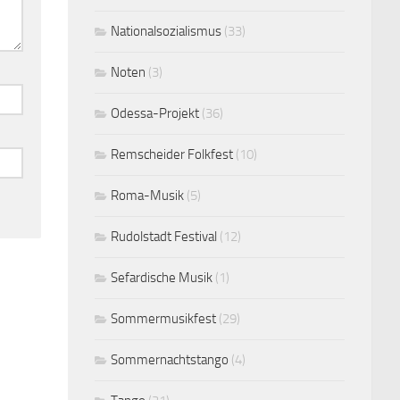
Nationalsozialismus
(33)
Noten
(3)
Odessa-Projekt
(36)
Remscheider Folkfest
(10)
Roma-Musik
(5)
Rudolstadt Festival
(12)
Sefardische Musik
(1)
Sommermusikfest
(29)
Sommernachtstango
(4)