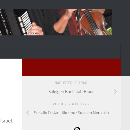
NÄCHSTER BEITRAG
Solingen Bunt statt Braun
VORHERIGER BEITRAG
Socially Distant Klezmer Session Neukölln
srael.