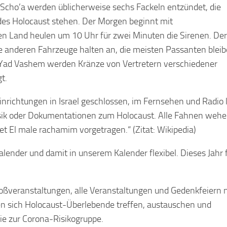
cho’a werden üblicherweise sechs Fackeln entzündet, die
 des Holocaust stehen. Der Morgen beginnt mit
 Land heulen um 10 Uhr für zwei Minuten die Sirenen. Der
e anderen Fahrzeuge halten an, die meisten Passanten blei
 Yad Vashem werden Kränze von Vertretern verschiedener
t.
inrichtungen in Israel geschlossen, im Fernsehen und Radio 
ik oder Dokumentationen zum Holocaust. Alle Fahnen wehe
t El male rachamim vorgetragen.“ (Zitat: Wikipedia)
ender und damit in unserem Kalender flexibel. Dieses Jahr f
Großveranstaltungen, alle Veranstaltungen und Gedenkfeiern 
enen sich Holocaust-Überlebende treffen, austauschen und
e zur Corona-Risikogruppe.