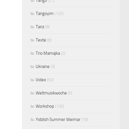
Tango
(21)
Tangoyim
(125)
Tanz
(8)
Texte
(8)
Trio Mamajka
(2)
Ukraine
(3)
Video
(92)
Weltmusikwoche
(5)
Workshop
(130)
Yiddish Summer Weimar
(19)