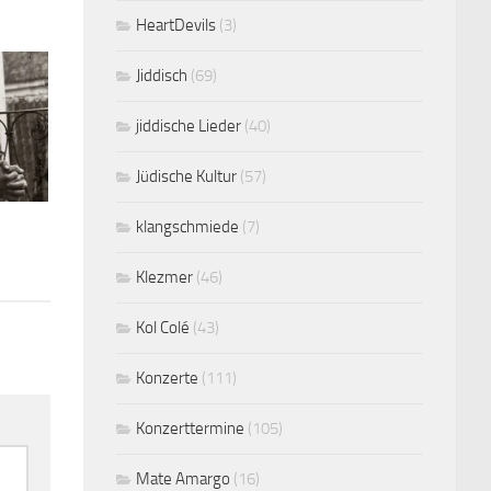
HeartDevils
(3)
Jiddisch
(69)
jiddische Lieder
(40)
Jüdische Kultur
(57)
klangschmiede
(7)
Klezmer
(46)
Kol Colé
(43)
Konzerte
(111)
Konzerttermine
(105)
Mate Amargo
(16)