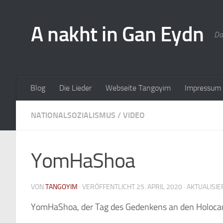
A nakht in Gan Eydn
Da
Blog
Die Lieder
Webseite Tangoyim
Impressum
NATIONALSOZIALISMUS
/
VIDEO
YomHaShoa
VON
TANGOYIM
· VERÖFFENTLICHT
25. APRIL 2020
· AKTUALISI
YomHaShoa, der Tag des Gedenkens an den Holocaust 