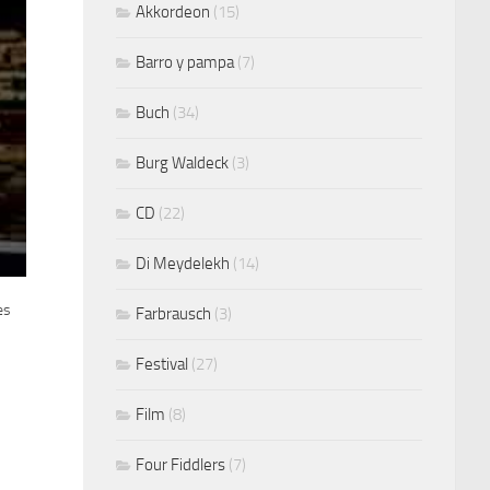
Akkordeon
(15)
Barro y pampa
(7)
Buch
(34)
Burg Waldeck
(3)
CD
(22)
Di Meydelekh
(14)
es
Farbrausch
(3)
Festival
(27)
Film
(8)
Four Fiddlers
(7)