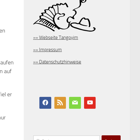
ben
»» Webseite Tangoyim
»» Impressum
»» Datenschutzhinweise
laufen
n auf
iel er
nur
Suchen